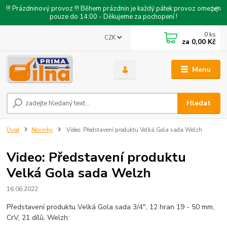
!!! Prázdninový provoz !!! Během prázdnin je každý pátek provoz omezen
pouze do 14:00 - Děkujeme za pochopení !
0
ks
CZK
za
0,00 Kč
Menu
Hledat
Úvod
Novinky
Video: Představení produktu Velká Gola sada Welzh
Video: Představení produktu
Velká Gola sada Welzh
16.06.2022
Představení produktu Velká Gola sada 3/4", 12 hran 19 - 50 mm,
CrV, 21 dílů, Welzh: