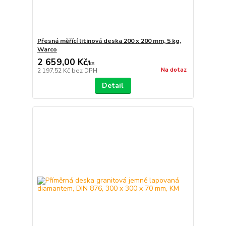
Přesná měřící litinová deska 200 x 200 mm, 5 kg,
Warco
2 659,00 Kč
/
ks
Na dotaz
2 197,52 Kč
bez DPH
Detail