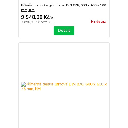
Příměrná deska granitová DIN 876, 630 x 400 x 100
mm, KM
9 548,00 Kč
/
ks
Na dotaz
7 890,91 Kč
bez DPH
Detail