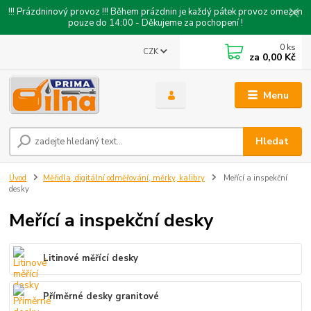
!!! Prázdninový provoz !!! Během prázdnin je každý pátek provoz omezen
pouze do 14:00 - Děkujeme za pochopení !
0
ks
CZK
za
0,00 Kč
Menu
Hledat
Úvod
Měřidla, digitální odměřování, měrky, kalibry
Meřící a inspekční
desky
Meřící a inspekční desky
Litinové měřící desky
Příměrné desky granitové