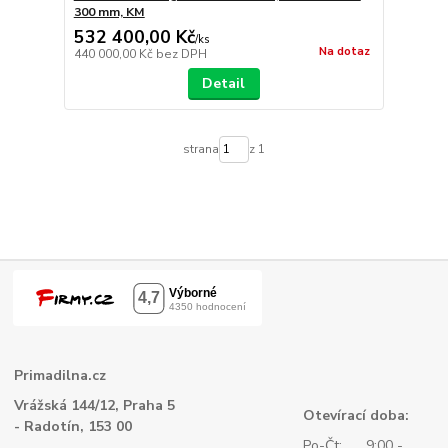
300 mm, KM
532 400,00 Kč
/
ks
Na dotaz
440 000,00 Kč
bez DPH
Detail
strana
z 1
Primadilna.cz
Vrážská 144/12, Praha 5
Otevírací doba:
- Radotín, 153 00
Po-Čt: 9:00 -