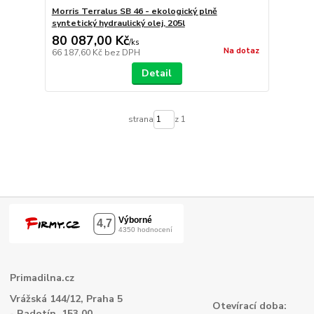
Morris Terralus SB 46 - ekologický plně
syntetický hydraulický olej, 205l
80 087,00 Kč
/
ks
Na dotaz
66 187,60 Kč
bez DPH
Detail
strana
z 1
Primadilna.cz
Vrážská 144/12, Praha 5
Otevírací doba:
- Radotín, 153 00