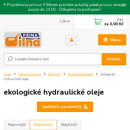
!!! Prázdninový provoz !!! Během prázdnin je každý pátek provoz omezen
pouze do 14:00 - Děkujeme za pochopení !
0
ks
CZK
za
0,00 Kč
Menu
Hledat
Úvod
Oleje a maziva
Průmysl
Hydraulické oleje
ekologické
hydraulické oleje
ekologické hydraulické oleje
Upřesnit parametry
Nejnovější
Nejlevnější
Nejdražší