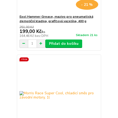
- 21 %
Exol Hammer Grease, mazivo pro pneumatická
demoliční kladiva, grafitová vazelína, 400 g
251,00 Kč
199,00 Kč
/
ks
Skladem 21 ks
164,46 Kč
bez DPH
Přidat do košíku
Akce