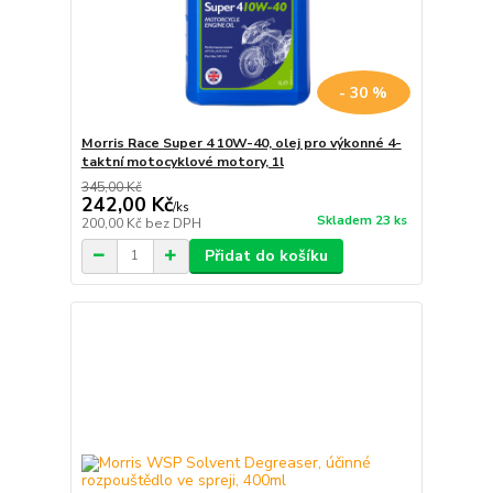
- 30 %
Morris Race Super 4 10W-40, olej pro výkonné 4-
taktní motocyklové motory, 1l
345,00 Kč
242,00 Kč
/
ks
Skladem 23 ks
200,00 Kč
bez DPH
Přidat do košíku