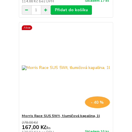
Skladem 17 ks
114,88 Kč
bez DPH
Přidat do košíku
Akce
- 40 %
Morris Race SUS 5Wt, tlumičová kapalina, 1l
278,00 Kč
167,00 Kč
/
ks
Skladem 10 ks