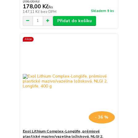
296,00 Kč
178,00 Kč
/
ks
Skladem 9 ks
147,11 Kč
bez DPH
Přidat do košíku
Akce
- 36 %
Exol Lithium Complex-Longlife, prémiové
plastické mazivo/vazelína ložisková, NLGI 2,