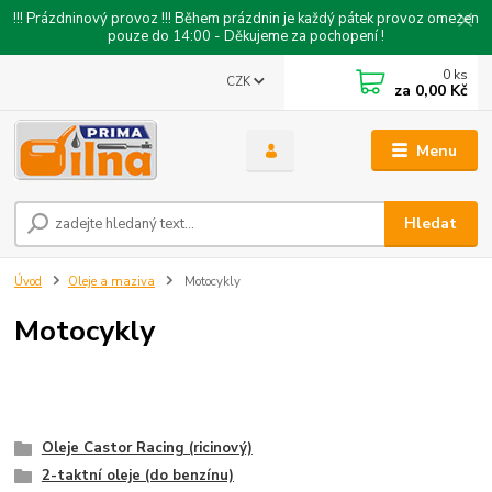
!!! Prázdninový provoz !!! Během prázdnin je každý pátek provoz omezen
pouze do 14:00 - Děkujeme za pochopení !
0
ks
CZK
za
0,00 Kč
Menu
Hledat
Úvod
Oleje a maziva
Motocykly
Motocykly
Oleje Castor Racing (ricinový)
2-taktní oleje (do benzínu)