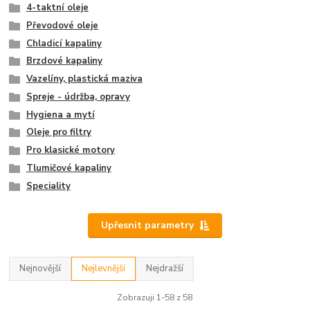
4-taktní oleje
Převodové oleje
Chladicí kapaliny
Brzdové kapaliny
Vazelíny, plastická maziva
Spreje - údržba, opravy
Hygiena a mytí
Oleje pro filtry
Pro klasické motory
Tlumičové kapaliny
Speciality
Upřesnit parametry
Nejnovější
Nejlevnější
Nejdražší
Zobrazuji 1-58 z 58