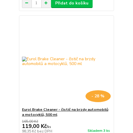
Přidat do košíku
- 28 %
Eurol Brake Cleaner - čistič na brzdy automobilů
a motocyklů, 500 ml
165,00 Kč
119,00 Kč
/
ks
Skladem 3 ks
98,35 Kč
bez DPH