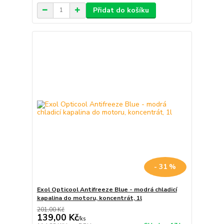
Přidat do košíku
- 31 %
Exol Opticool Antifreeze Blue - modrá chladicí
kapalina do motoru, koncentrát, 1l
201,00 Kč
139,00 Kč
/
ks