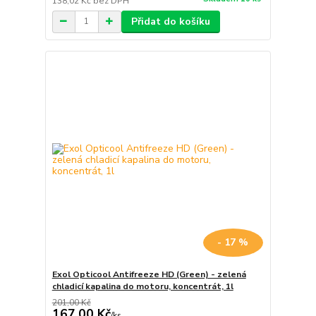
138,02 Kč
bez DPH
Přidat do košíku
- 17 %
Exol Opticool Antifreeze HD (Green) - zelená
chladicí kapalina do motoru, koncentrát, 1l
201,00 Kč
167,00 Kč
/
ks