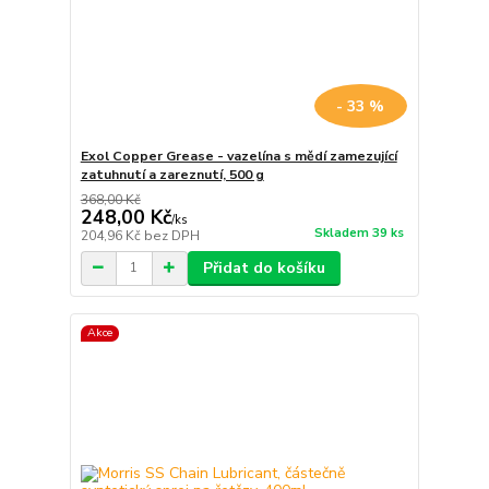
- 33 %
Exol Copper Grease - vazelína s mědí zamezující
zatuhnutí a zareznutí, 500 g
368,00 Kč
248,00 Kč
/
ks
Skladem 39 ks
204,96 Kč
bez DPH
Přidat do košíku
Akce