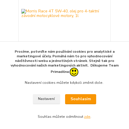
- 32 %
Prosíme, potvrďte nám používání cookies pro analytické a
marketingové účely. Pomáhá nám to pro vyhodnocování
Morris Race 4T 5W-40, olej pro 4-taktní závodní
návštěvnosti webu a jednotlivých stránek. Stejně tak pro
motocyklové motory, 1l
vyhodnocování našich marketingových aktivit. Děkujeme Team
Primadilna
441,00 Kč
299,00 Kč
/
ks
Skladem 8 ks
247,11 Kč
bez DPH
Nastavení cookies můžete kdykoli změnit dole.
Přidat do košíku
Souhlasím
Nastavení
Akce
Souhlas můžete odmítnout
zde
.