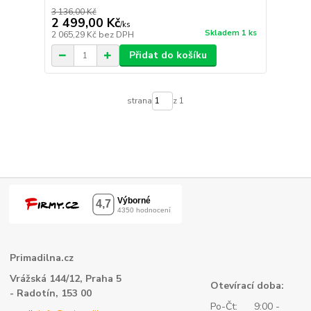
3 136,00 Kč
2 499,00 Kč
/
ks
Skladem 1 ks
2 065,29 Kč
bez DPH
Přidat do košíku
strana
z 1
Primadilna.cz
Vrážská 144/12, Praha 5
Otevírací doba:
- Radotín, 153 00
Po-Čt: 9:00 -