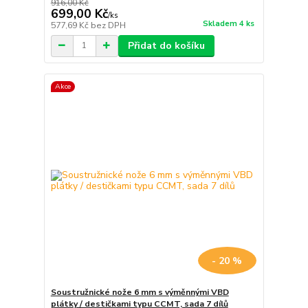
916,00 Kč
699,00 Kč
/
ks
Skladem 4 ks
577,69 Kč
bez DPH
Přidat do košíku
Akce
- 20 %
Soustružnické nože 6 mm s výměnnými VBD
plátky / destičkami typu CCMT, sada 7 dílů