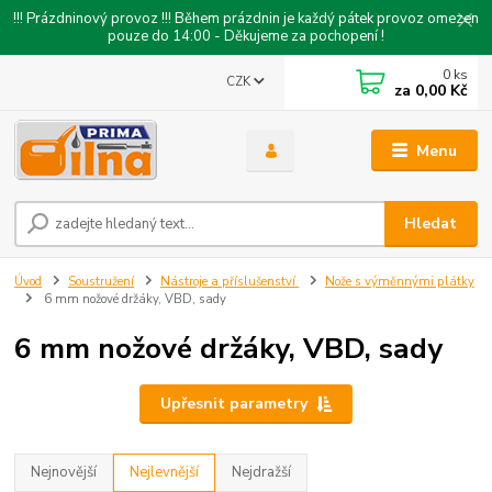
!!! Prázdninový provoz !!! Během prázdnin je každý pátek provoz omezen
pouze do 14:00 - Děkujeme za pochopení !
0
ks
CZK
za
0,00 Kč
Menu
Hledat
Úvod
Soustružení
Nástroje a příslušenství
Nože s výměnnými plátky
6 mm nožové držáky, VBD, sady
6 mm nožové držáky, VBD, sady
Upřesnit parametry
Nejnovější
Nejlevnější
Nejdražší