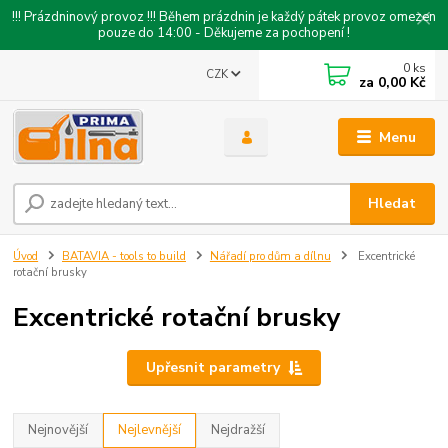
!!! Prázdninový provoz !!! Během prázdnin je každý pátek provoz omezen
pouze do 14:00 - Děkujeme za pochopení !
0
ks
CZK
za
0,00 Kč
Menu
Hledat
Úvod
BATAVIA - tools to build
Nářadí pro dům a dílnu
Excentrické
rotační brusky
Excentrické rotační brusky
Upřesnit parametry
Nejnovější
Nejlevnější
Nejdražší