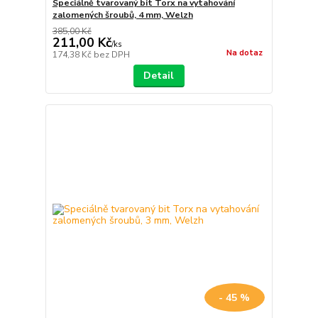
Speciálně tvarovaný bit Torx na vytahování
zalomených šroubů, 4 mm, Welzh
385,00 Kč
211,00 Kč
/
ks
Na dotaz
174,38 Kč
bez DPH
Detail
- 45 %