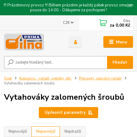
!!! Prázdninový provoz !!! Během prázdnin je každý pátek provoz omezen
pouze do 14:00 - Děkujeme za pochopení !
0
ks
CZK
za
0,00 Kč
Menu
Hledat
Úvod
Autoservis - nářadí, zvedáky, atd.
Přípravky, speciální nářadí
Vytahováky zalomených šroubů
Vytahováky zalomených šroubů
Upřesnit parametry
Nejnovější
Nejlevnější
Nejdražší