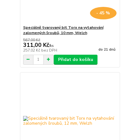
- 45 %
Speciálně tvarovaný bit Torx na vytahování
zalomených šroubů, 10 mm, Welzh
567,00 Kč
311,00 Kč
/
ks
do 21 dnů
257,02 Kč
bez DPH
Přidat do košíku