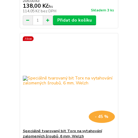
205,00 Kč
138,00 Kč
/
ks
Skladem 3 ks
114,05 Kč
bez DPH
Přidat do košíku
Akce
- 45 %
Speciálně tvarovaný bit Torx na vytahování
zalomených šroubů, 6 mm, Welzh