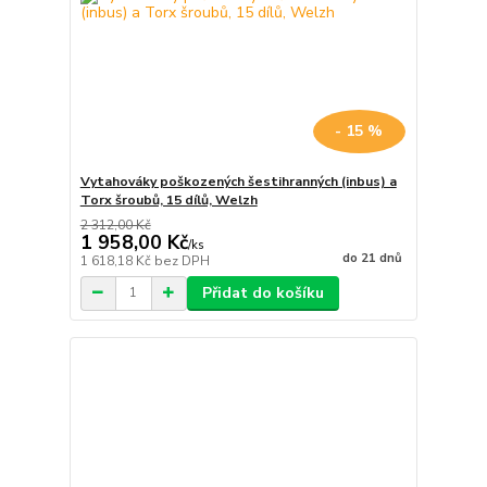
- 15 %
Vytahováky poškozených šestihranných (inbus) a
Torx šroubů, 15 dílů, Welzh
2 312,00 Kč
1 958,00 Kč
/
ks
do 21 dnů
1 618,18 Kč
bez DPH
Přidat do košíku