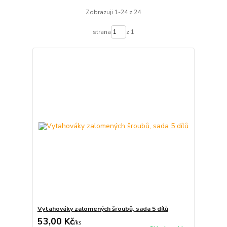
Zobrazuji 1-24 z 24
strana
z 1
Vytahováky zalomených šroubů, sada 5 dílů
53,00 Kč
/
ks