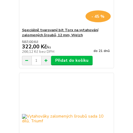
- 45 %
Speciálně tvarovaný bit Torx na vytahování
zalomených šroubů, 12 mm, Welzh
587,00 Kč
322,00 Kč
/
ks
do 21 dnů
266,12 Kč
bez DPH
Přidat do košíku