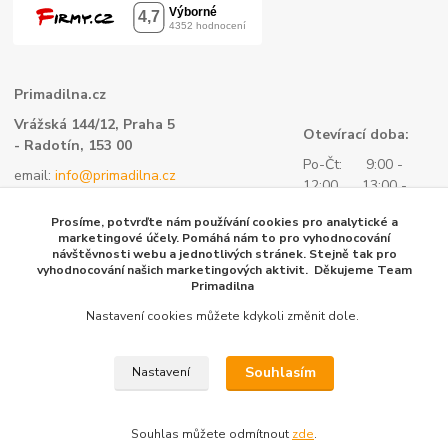
Primadilna.cz
Vrážská 144/12, Praha 5
Otevírací doba:
- Radotín, 153 00
Po-Čt: 9:00 -
email:
info@primadilna.cz
12:00 13:00 -
tel.:
+420 734 760 580
16:00
Prosíme, potvrďte nám používání cookies pro analytické a
- všeobecné informace
Pá: 9:00 -
marketingové účely. Pomáhá nám to pro vyhodnocování
kontaktní formulář
návštěvnosti webu a jednotlivých stránek. Stejně tak pro
14:00
vyhodnocování našich marketingových aktivit. Děkujeme Team
tel.:
+420 604 153 144 -
Primadilna
objednávky, fakturace
Nastavení cookies můžete kdykoli změnit dole.
Souhlasím
Nastavení
Copyright TrueTech s.r.o. 2025
Souhlas můžete odmítnout
zde
.