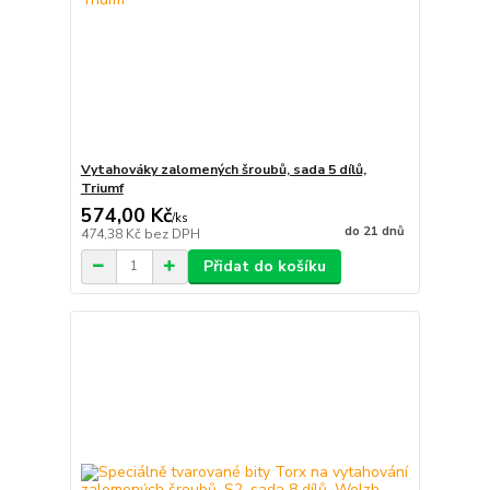
Vytahováky zalomených šroubů, sada 5 dílů,
Triumf
574,00 Kč
/
ks
do 21 dnů
474,38 Kč
bez DPH
Přidat do košíku