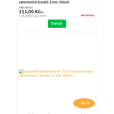
zalomených šroubů, 5 mm, Welzh
385,00 Kč
211,00 Kč
/
ks
Na dotaz
174,38 Kč
bez DPH
Detail
- 45 %