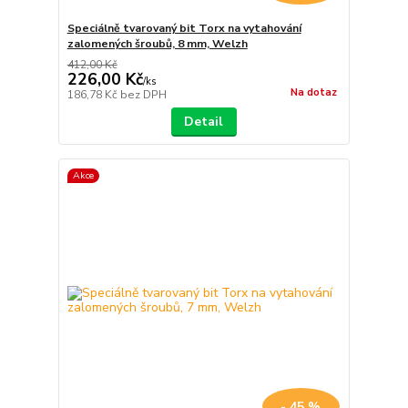
Speciálně tvarovaný bit Torx na vytahování
zalomených šroubů, 8 mm, Welzh
412,00 Kč
226,00 Kč
/
ks
Na dotaz
186,78 Kč
bez DPH
Detail
Akce
- 45 %