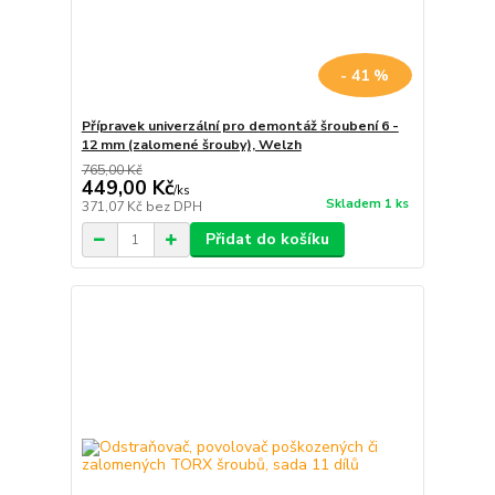
- 41 %
Přípravek univerzální pro demontáž šroubení 6 -
12 mm (zalomené šrouby), Welzh
765,00 Kč
449,00 Kč
/
ks
Skladem 1 ks
371,07 Kč
bez DPH
Přidat do košíku