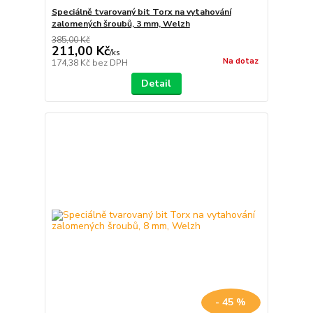
Speciálně tvarovaný bit Torx na vytahování
zalomených šroubů, 3 mm, Welzh
385,00 Kč
211,00 Kč
/
ks
Na dotaz
174,38 Kč
bez DPH
Detail
- 45 %