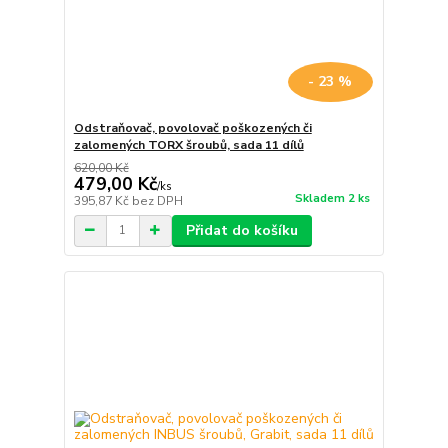
- 23 %
Odstraňovač, povolovač poškozených či
zalomených TORX šroubů, sada 11 dílů
620,00 Kč
479,00 Kč
/
ks
Skladem 2 ks
395,87 Kč
bez DPH
Přidat do košíku