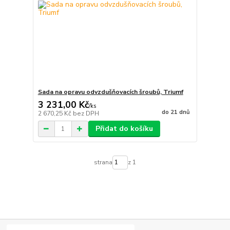
Sada na opravu odvzdušňovacích šroubů, Triumf
3 231,00 Kč
/
ks
do 21 dnů
2 670,25 Kč
bez DPH
Přidat do košíku
strana
z 1