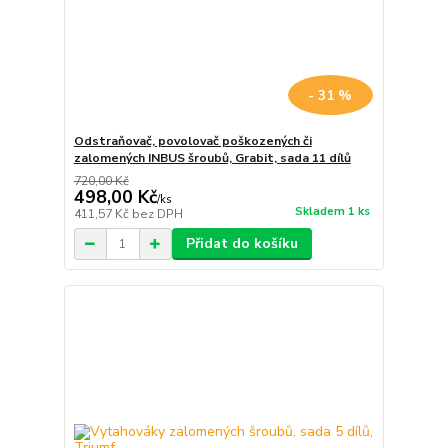
- 31 %
Odstraňovač, povolovač poškozených či
zalomených INBUS šroubů, Grabit, sada 11 dílů
720,00 Kč
498,00 Kč
/
ks
Skladem 1 ks
411,57 Kč
bez DPH
Přidat do košíku