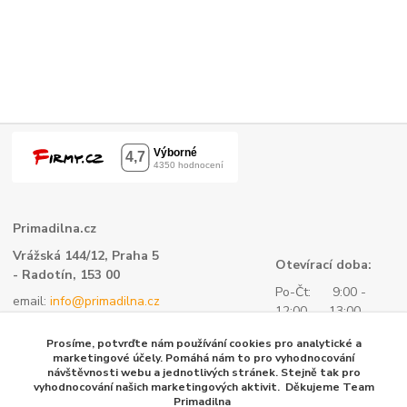
Primadilna.cz
Vrážská 144/12, Praha 5
Otevírací doba:
- Radotín, 153 00
Po-Čt: 9:00 -
email:
info@primadilna.cz
12:00 13:00 -
tel.:
+420 734 760 580
16:00
Prosíme, potvrďte nám používání cookies pro analytické a
- všeobecné informace
Pá: 9:00 -
marketingové účely. Pomáhá nám to pro vyhodnocování
kontaktní formulář
návštěvnosti webu a jednotlivých stránek. Stejně tak pro
14:00
vyhodnocování našich marketingových aktivit. Děkujeme Team
tel.:
+420 604 153 144 -
Primadilna