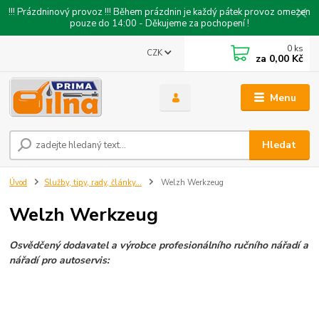
!!! Prázdninový provoz !!! Během prázdnin je každý pátek provoz omezen
pouze do 14:00 - Děkujeme za pochopení !
0
ks
CZK
za
0,00 Kč
Menu
Hledat
Úvod
Služby, tipy, rady, články...
Welzh Werkzeug
Welzh Werkzeug
Osvědčený dodavatel a výrobce profesionálního ručního nářadí a
nářadí pro autoservis: