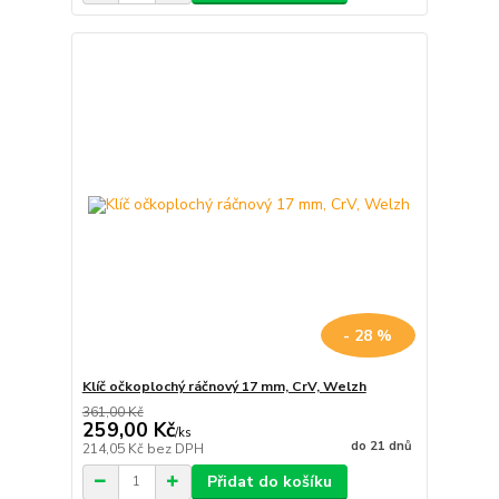
- 28 %
Klíč očkoplochý ráčnový 17 mm, CrV, Welzh
361,00 Kč
259,00 Kč
/
ks
do 21 dnů
214,05 Kč
bez DPH
Přidat do košíku