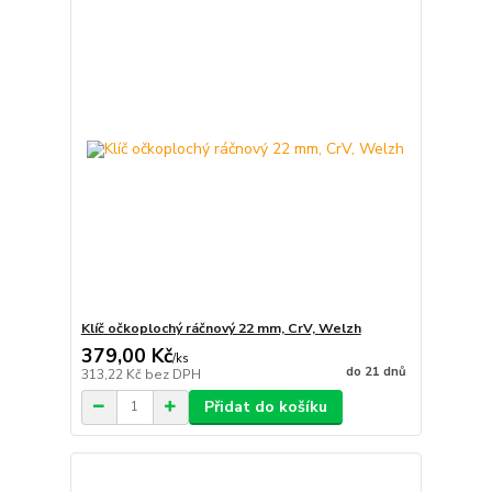
Klíč očkoplochý ráčnový 22 mm, CrV, Welzh
379,00 Kč
/
ks
do 21 dnů
313,22 Kč
bez DPH
Přidat do košíku