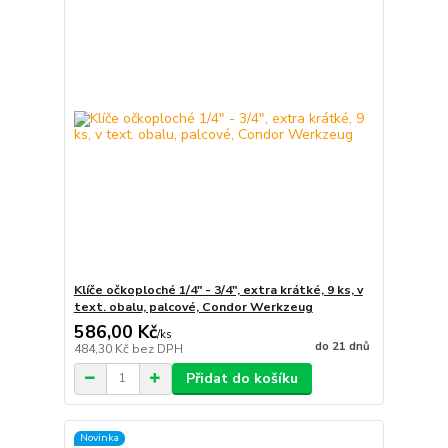
Klíče očkoploché 1/4" - 3/4", extra krátké, 9 ks, v
text. obalu, palcové, Condor Werkzeug
586,00 Kč
/
ks
do 21 dnů
484,30 Kč
bez DPH
Přidat do košíku
Novinka