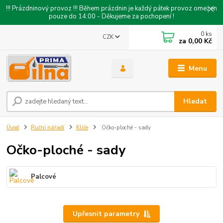
!!! Prázdninový provoz !!! Během prázdnin je každý pátek provoz omezen
pouze do 14:00 - Děkujeme za pochopení !
0
ks
CZK
za
0,00 Kč
Menu
Hledat
Úvod
Ruční nářadí
Klíče
Očko-ploché - sady
Očko-ploché - sady
Palcové
Upřesnit parametry