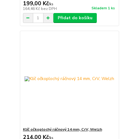
199,00 Kč
/
ks
Skladem 1 ks
164,46 Kč
bez DPH
Přidat do košíku
Klíč očkoplochý ráčnový 14 mm, CrV, Welzh
214,00 Kč
/
ks