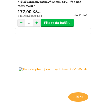
Klíč očkoplochý ráčnový 12 mm, CrV, Přepínač
ráčny, Welzh
177,00 Kč
/
ks
do 21 dnů
146,28 Kč
bez DPH
Přidat do košíku
- 26 %