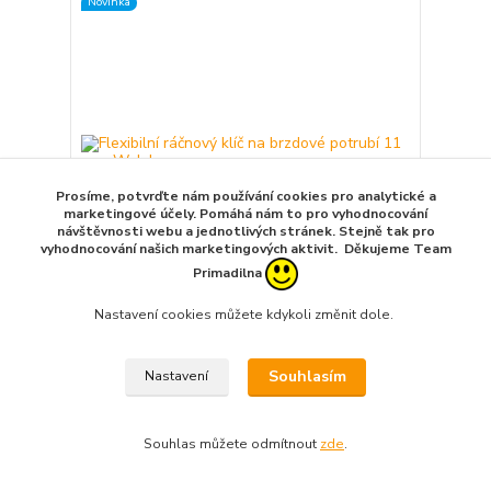
Novinka
Prosíme, potvrďte nám používání cookies pro analytické a
marketingové účely. Pomáhá nám to pro vyhodnocování
návštěvnosti webu a jednotlivých stránek. Stejně tak pro
vyhodnocování našich marketingových aktivit. Děkujeme Team
Primadilna
Nastavení cookies můžete kdykoli změnit dole.
Flexibilní ráčnový klíč na brzdové potrubí 11 mm,
Welzh
722,00 Kč
Souhlasím
Nastavení
/
ks
Na dotaz
596,69 Kč
bez DPH
Detail
Souhlas můžete odmítnout
zde
.