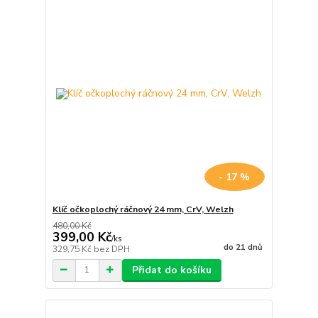
- 17 %
Klíč očkoplochý ráčnový 24 mm, CrV, Welzh
480,00 Kč
399,00 Kč
/
ks
do 21 dnů
329,75 Kč
bez DPH
Přidat do košíku