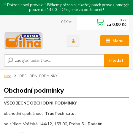
!!! Prázdninový provoz !!! Během prázdnin je každý pátek provoz omezen
pouze do 14:00 - Děkujeme za pochopení !
0
ks
CZK
za
0,00 Kč
Menu
Hledat
Úvod
OBCHODNÍ PODMÍNKY
Obchodní podmínky
VŠEOBECNÉ OBCHODNÍ PODMÍNKY
obchodní společnosti
TrueTech s.r.o.
se sídlem Vrážská 144/12, 153 00, Praha 5 - Radotín