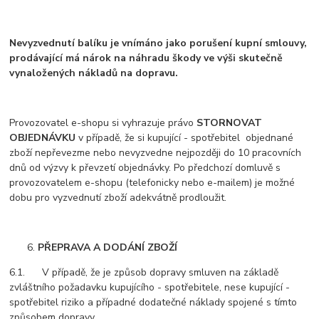
Nevyzvednutí balíku je vnímáno jako porušení kupní smlouvy,
prodávající má nárok na náhradu škody ve výši skutečně
vynaložených nákladů na dopravu.
Provozovatel e-shopu si vyhrazuje právo
STORNOVAT
OBJEDNÁVKU
v případě, že si kupující - spotřebitel objednané
zboží nepřevezme nebo nevyzvedne nejpozději do 10 pracovních
dnů od výzvy k převzetí objednávky. Po předchozí domluvě s
provozovatelem e-shopu (telefonicky nebo e-mailem) je možné
dobu pro vyzvednutí zboží adekvátně prodloužit.
PŘEPRAVA A DODÁNÍ ZBOŽÍ
6.1. V případě, že je způsob dopravy smluven na základě
zvláštního požadavku kupujícího - spotřebitele, nese kupující -
spotřebitel riziko a případné dodatečné náklady spojené s tímto
způsobem dopravy.