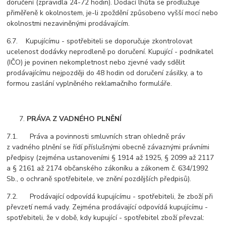
doručení (zpravidla 24-72 hodin). Dodací lhůta se prodlužuje
přiměřeně k okolnostem, je-li zpoždění způsobeno vyšší mocí nebo
okolnostmi nezaviněnými prodávajícím.
6.7. Kupujícímu - spotřebiteli se doporučuje zkontrolovat
ucelenost dodávky neprodleně po doručení. Kupující - podnikatel
(IČO) je povinen nekompletnost nebo zjevné vady sdělit
prodávajícímu nejpozději do 48 hodin od doručení zásilky, a to
formou zaslání vyplněného reklamačního formuláře.
PRÁVA Z VADNÉHO PLNĚNÍ
7.1. Práva a povinnosti smluvních stran ohledně práv
z vadného plnění se řídí příslušnými obecně závaznými právními
předpisy (zejména ustanoveními § 1914 až 1925, § 2099 až 2117
a § 2161 až 2174 občanského zákoníku a zákonem č. 634/1992
Sb., o ochraně spotřebitele, ve znění pozdějších předpisů).
7.2. Prodávající odpovídá kupujícímu - spotřebiteli, že zboží při
převzetí nemá vady. Zejména prodávající odpovídá kupujícímu -
spotřebiteli, že v době, kdy kupující - spotřebitel zboží převzal: