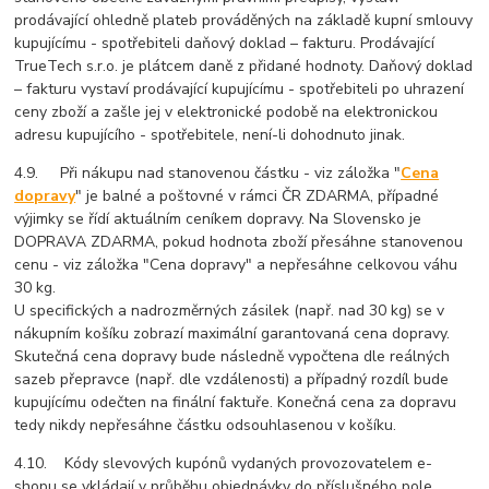
prodávající ohledně plateb prováděných na základě kupní smlouvy
kupujícímu - spotřebiteli daňový doklad – fakturu. Prodávající
TrueTech s.r.o. je plátcem daně z přidané hodnoty. Daňový doklad
– fakturu vystaví prodávající kupujícímu - spotřebiteli po uhrazení
ceny zboží a zašle jej v elektronické podobě na elektronickou
adresu kupujícího - spotřebitele, není-li dohodnuto jinak.
4.9. Při nákupu nad stanovenou částku - viz záložka "
Cena
dopravy
" je balné a poštovné v rámci ČR ZDARMA, případné
výjimky se řídí aktuálním ceníkem dopravy. Na Slovensko je
DOPRAVA ZDARMA, pokud hodnota zboží přesáhne stanovenou
cenu - viz záložka "Cena dopravy" a nepřesáhne celkovou váhu
30 kg.
U specifických a nadrozměrných zásilek (např. nad 30 kg) se v
nákupním košíku zobrazí maximální garantovaná cena dopravy.
Skutečná cena dopravy bude následně vypočtena dle reálných
sazeb přepravce (např. dle vzdálenosti) a případný rozdíl bude
kupujícímu odečten na finální faktuře. Konečná cena za dopravu
tedy nikdy nepřesáhne částku odsouhlasenou v košíku.
4.10. Kódy slevových kupónů vydaných provozovatelem e-
shopu se vkládají v průběhu objednávky do příslušného pole