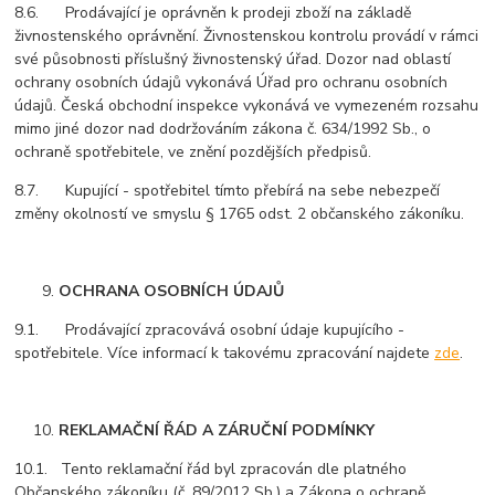
8.6. Prodávající je oprávněn k prodeji zboží na základě
živnostenského oprávnění. Živnostenskou kontrolu provádí v rámci
své působnosti příslušný živnostenský úřad. Dozor nad oblastí
ochrany osobních údajů vykonává Úřad pro ochranu osobních
údajů. Česká obchodní inspekce vykonává ve vymezeném rozsahu
mimo jiné dozor nad dodržováním zákona č. 634/1992 Sb., o
ochraně spotřebitele, ve znění pozdějších předpisů.
8.7. Kupující - spotřebitel tímto přebírá na sebe nebezpečí
změny okolností ve smyslu § 1765 odst. 2 občanského zákoníku.
OCHRANA OSOBNÍCH ÚDAJŮ
9.1. Prodávající zpracovává osobní údaje kupujícího -
spotřebitele. Více informací k takovému zpracování najdete
zde
.
REKLAMAČNÍ ŘÁD A ZÁRUČNÍ PODMÍNKY
10.1. Tento reklamační řád byl zpracován dle platného
Občanského zákoníku (č. 89/2012 Sb.) a Zákona o ochraně