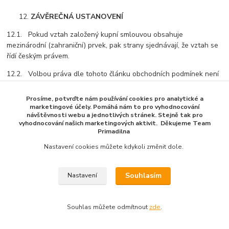
12.
ZÁVĚREČNÁ USTANOVENÍ
12.1. Pokud vztah založený kupní smlouvou obsahuje
mezinárodní (zahraniční) prvek, pak strany sjednávají, že vztah se
řídí českým právem.
12.2. Volbou práva dle tohoto článku obchodních podmínek není
spotřebitel zbaven ochrany, kterou mu poskytují ustanovení
právního řádu, od nichž se nelze smluvně odchýlit, a jež by se v
Prosíme, potvrďte nám používání cookies pro analytické a
případě neexistence volby práva jinak použila dle ustanovení čl. 6
marketingové účely. Pomáhá nám to pro vyhodnocování
návštěvnosti webu a jednotlivých stránek. Stejně tak pro
odst. 1 Nařízení Evropského parlamentu a Rady (ES) č. 593/2008
vyhodnocování našich marketingových aktivit. Děkujeme Team
ze dne 17. června 2008 o právu rozhodném pro smluvní
Primadilna
závazkové vztahy (Řím I).
Nastavení cookies můžete kdykoli změnit dole.
12.3. Je-li některé ustanovení obchodních podmínek neplatné
nebo neúčinné, nebo se takovým stane, namísto neplatných
Souhlasím
Nastavení
ustanovení nastoupí ustanovení, jehož smysl se neplatnému
ustanovení co nejvíce přibližuje. Neplatností nebo neúčinností
jednoho ustanovení není dotčena platnost ostatních ustanovení.
Souhlas můžete odmítnout
zde
.
12.4. Kupní smlouva včetně obchodních podmínek je archivována
prodávajícím v elektronické podobě a není přístupná.