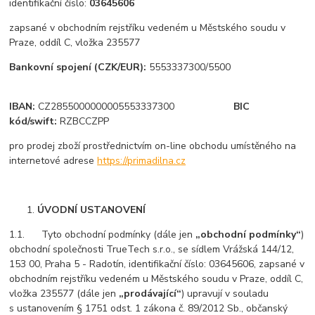
identifikační číslo:
03645606
zapsané v obchodním rejstříku vedeném u Městského soudu v
Praze, oddíl C, vložka 235577
Bankovní spojení (CZK/EUR):
5553337300
/5500
IBAN:
CZ2855000000005553337300
BIC
kód/swift:
RZBCCZPP
pro prodej zboží prostřednictvím on-line obchodu umístěného na
internetové adrese
https://primadilna.cz
ÚVODNÍ USTANOVENÍ
1.1. Tyto obchodní podmínky (dále jen
„obchodní podmínky“
)
obchodní společnosti TrueTech s.r.o., se sídlem Vrážská 144/12,
153 00, Praha 5 - Radotín, identifikační číslo: 03645606, zapsané v
obchodním rejstříku vedeném u Městského soudu v Praze, oddíl C,
vložka 235577 (dále jen
„prodávající“
) upravují v souladu
s ustanovením § 1751 odst. 1 zákona č. 89/2012 Sb., občanský