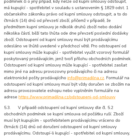
podmínek či o jiný případ, kdy nelze od kupní smlouvy odstoupit,
má kupující - spotřebitel v souladu s ustanovením § 1829 odst. 1
občanského zákoníku právo od kupní smlouvy odstoupit, a to do
čtrnácti (14) dnů od převzetí zboží, přičemž v případě, že
předmětem kupní smlouvy je několik druhů zboží nebo dodání
několika částí, běží tato lhůta ode dne převzetí poslední dodávky
zboží. Odstoupení od kupní smlouvy musí být prodávajícímu
odesláno ve lhůtě uvedené v předchozí větě. Pro odstoupení od
kupní smlouvy může kupující - spotřebitel využit vzorový formulář
poskytovaný prodávajícím, jenž tvoří přílohu obchodních podmínek.
Odstoupení od kupní smlouvy může kupující - spotřebitel zasílat
mimo jiné na adresu provozovny prodávajícího či na adresu
elektronické pošty prodávajícího
info@primadilna.cz
. Formulář na
odstoupení od kupní smlouvy musí být vždy doručen se zbožím na
adresu provozovatele eshopu nebo vyplněním formuláře na
adrese
https://www.primadilna.cz/odstoupeni-od-smlouvy
5.3. V případě odstoupení od kupní smlouvy dle čl. 5.2
obchodních podmínek se kupní smlouva od počátku ruší. Zboží
musí být kupujícím - spotřebitelem prodávajícímu vráceno do
čtrnácti (14) dnů od doručení odstoupení od kupní smlouvy
prodávajícímu. Odstoupí-li kupující - spotřebitel od kupní smlouvy,