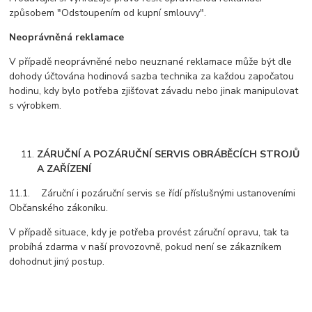
způsobem "Odstoupením od kupní smlouvy".
Neoprávněná reklamace
V případě neoprávněné nebo neuznané reklamace může být dle
dohody účtována hodinová sazba technika za každou započatou
hodinu, kdy bylo potřeba zjišťovat závadu nebo jinak manipulovat
s výrobkem.
ZÁRUČNÍ A POZÁRUČNÍ SERVIS OBRÁBĚCÍCH STROJŮ
A ZAŘÍZENÍ
11.1. Záruční i pozáruční servis se řídí příslušnými ustanoveními
Občanského zákoníku.
V případě situace, kdy je potřeba provést záruční opravu, tak ta
probíhá zdarma v naší provozovně, pokud není se zákazníkem
dohodnut jiný postup.