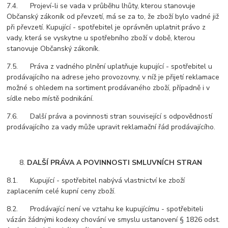
7.4. Projeví-li se vada v průběhu lhůty, kterou stanovuje
Občanský zákoník od převzetí, má se za to, že zboží bylo vadné již
při převzetí. Kupující - spotřebitel je oprávněn uplatnit právo z
vady, která se vyskytne u spotřebního zboží v době, kterou
stanovuje Občanský zákoník.
7.5. Práva z vadného plnění uplatňuje kupující - spotřebitel u
prodávajícího na adrese jeho provozovny, v níž je přijetí reklamace
možné s ohledem na sortiment prodávaného zboží, případně i v
sídle nebo místě podnikání.
7.6. Další práva a povinnosti stran související s odpovědností
prodávajícího za vady může upravit reklamační řád prodávajícího.
DALŠÍ PRÁVA A POVINNOSTI SMLUVNÍCH STRAN
8.1. Kupující - spotřebitel nabývá vlastnictví ke zboží
zaplacením celé kupní ceny zboží.
8.2. Prodávající není ve vztahu ke kupujícímu - spotřebiteli
vázán žádnými kodexy chování ve smyslu ustanovení § 1826 odst.