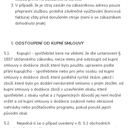
V případě, že je stroj zaslán na zákazníkovu adresu pouze
přepravní službou, probíhá závěrečné vyúčtování (koncová
faktura) vždy před doručením stroje (není-li se zákazníkem
dohodnuto jinak).
ODSTOUPENÍ OD KUPNÍ SMLOUVY
5.1. Kupující - spotřebitel bere na vědomí, že dle ustanovení §
1837 občanského zákoníku, nelze mimo jiné odstoupit od kupní
smlouvy o dodávce zboží, které bylo použito, upraveno podle
přání kupujícího - spotřebitele nebo pro jeho osobu, od kupní
smlouvy o dodávce zboží, které podléhá rychlé zkáze, jakož i
zboží, které bylo po dodání nenávratně smíseno s jiným zbožím, od
kupní smlouvy o dodávce zboží v uzavřeném obalu, které
spotřebitel z obalu vyňal a z hygienických důvodů jej není možné
vrátit a od kupní smlouvy o dodávce zvukové nebo obrazové
nahrávky nebo počítačového programu, pokud porušil jejich
původní obal.
5.2. Nejedná-li se o případ uvedený v čl. 5.1 obchodních