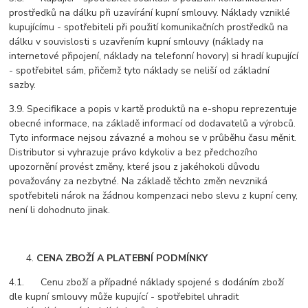
prostředků na dálku při uzavírání kupní smlouvy. Náklady vzniklé
kupujícímu - spotřebiteli při použití komunikačních prostředků na
dálku v souvislosti s uzavřením kupní smlouvy (náklady na
internetové připojení, náklady na telefonní hovory) si hradí kupující
- spotřebitel sám, přičemž tyto náklady se neliší od základní
sazby.
3.9. Specifikace a popis v kartě produktů na e-shopu reprezentuje
obecné informace, na základě informací od dodavatelů a výrobců.
Tyto informace nejsou závazné a mohou se v průběhu času měnit.
Distributor si vyhrazuje právo kdykoliv a bez předchozího
upozornění provést změny, které jsou z jakéhokoli důvodu
považovány za nezbytné. Na základě těchto změn nevzniká
spotřebiteli nárok na žádnou kompenzaci nebo slevu z kupní ceny,
není li dohodnuto jinak.
CENA ZBOŽÍ A PLATEBNÍ PODMÍNKY
4.1. Cenu zboží a případné náklady spojené s dodáním zboží
dle kupní smlouvy může kupující - spotřebitel uhradit