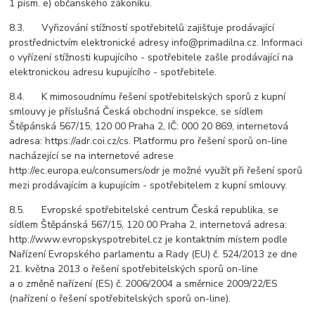
1 písm. e) občanského zákoníku.
8.3. Vyřizování stížností spotřebitelů zajišťuje prodávající
prostřednictvím elektronické adresy info@primadilna.cz. Informaci
o vyřízení stížnosti kupujícího - spotřebitele zašle prodávající na
elektronickou adresu kupujícího - spotřebitele.
8.4. K mimosoudnímu řešení spotřebitelských sporů z kupní
smlouvy je příslušná Česká obchodní inspekce, se sídlem
Štěpánská 567/15, 120 00 Praha 2, IČ: 000 20 869, internetová
adresa: https://adr.coi.cz/cs. Platformu pro řešení sporů on-line
nacházející se na internetové adrese
http://ec.europa.eu/consumers/odr je možné využít při řešení sporů
mezi prodávajícím a kupujícím - spotřebitelem z kupní smlouvy.
8.5. Evropské spotřebitelské centrum Česká republika, se
sídlem Štěpánská 567/15, 120 00 Praha 2, internetová adresa:
http://www.evropskyspotrebitel.cz je kontaktním místem podle
Nařízení Evropského parlamentu a Rady (EU) č. 524/2013 ze dne
21. května 2013 o řešení spotřebitelských sporů on-line
a o změně nařízení (ES) č. 2006/2004 a směrnice 2009/22/ES
(nařízení o řešení spotřebitelských sporů on-line).