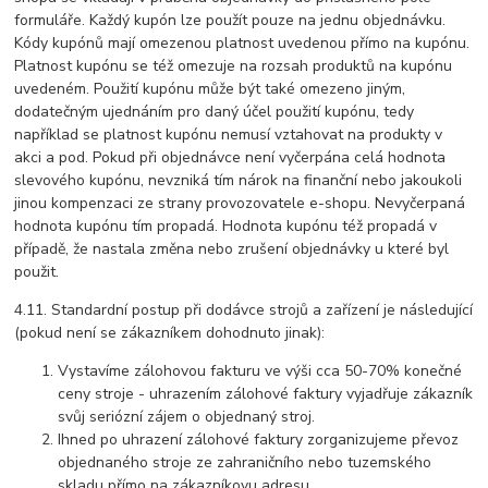
formuláře. Každý kupón lze použít pouze na jednu objednávku.
Kódy kupónů mají omezenou platnost uvedenou přímo na kupónu.
Platnost kupónu se též omezuje na rozsah produktů na kupónu
uvedeném. Použití kupónu může být také omezeno jiným,
dodatečným ujednáním pro daný účel použití kupónu, tedy
například se platnost kupónu nemusí vztahovat na produkty v
akci a pod. Pokud při objednávce není vyčerpána celá hodnota
slevového kupónu, nevzniká tím nárok na finanční nebo jakoukoli
jinou kompenzaci ze strany provozovatele e-shopu. Nevyčerpaná
hodnota kupónu tím propadá. Hodnota kupónu též propadá v
případě, že nastala změna nebo zrušení objednávky u které byl
použit.
4.11. Standardní postup při dodávce strojů a zařízení je následující
(pokud není se zákazníkem dohodnuto jinak):
Vystavíme zálohovou fakturu ve výši cca 50-70% konečné
ceny stroje - uhrazením zálohové faktury vyjadřuje zákazník
svůj seriózní zájem o objednaný stroj.
Ihned po uhrazení zálohové faktury zorganizujeme převoz
objednaného stroje ze zahraničního nebo tuzemského
skladu přímo na zákazníkovu adresu.