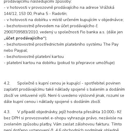
prodávajícímu následujícími způsoby:
- v hotovosti v provozovně prodávajícího na adrese Vrážská
144/12, 153 00, Praha 5 - Radotín;
- v hotovosti na dobírku v místě určeném kupujícím v objednávce;
- bezhotovostně převodem na účet prodávajícího č.
2900709583/2010, vedený u společnosti Fio banka a.s. (dále jen
„účet prodávajícího“
);
- bezhotovostně prostřednictvím platebního systému The Pay
nebo Paypal;
- bezhotovostně platební kartou
- platební kartou na dobírku (pokud to přepravce umožňuje)
4.2. Společně s kupní cenou je kupující - spotřebitel povinen
zaplatit prodávajícímu také náklady spojené s balením a dodáním
zboží ve smluvené výši. Není-li uvedeno výslovně jinak, rozumí se
dále kupní cenou i náklady spojené s dodáním zboží.
4.3. V případě objednávky, jejíž hodnota přesáhla 10.000,- Kč
bez DPH si provozovatel e-shopu vyhrazuje právo, nezávisle na
zvoleném způsobu platby, Vám zaslat zálohovou fakturu. Tímto
není dotčeno ustanovení čl. 4.6 obchodních podmínek ohledně