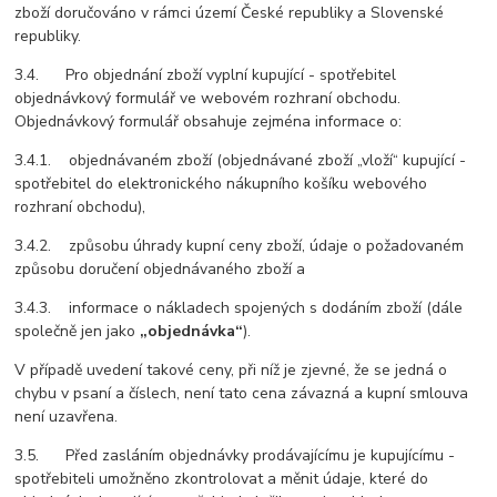
zboží doručováno v rámci území České republiky a Slovenské
republiky.
3.4. Pro objednání zboží vyplní kupující - spotřebitel
objednávkový formulář ve webovém rozhraní obchodu.
Objednávkový formulář obsahuje zejména informace o:
3.4.1. objednávaném zboží (objednávané zboží „vloží“ kupující -
spotřebitel do elektronického nákupního košíku webového
rozhraní obchodu),
3.4.2. způsobu úhrady kupní ceny zboží, údaje o požadovaném
způsobu doručení objednávaného zboží a
3.4.3. informace o nákladech spojených s dodáním zboží (dále
společně jen jako
„objednávka“
).
V případě uvedení takové ceny, při níž je zjevné, že se jedná o
chybu v psaní a číslech, není tato cena závazná a kupní smlouva
není uzavřena.
3.5. Před zasláním objednávky prodávajícímu je kupujícímu -
spotřebiteli umožněno zkontrolovat a měnit údaje, které do