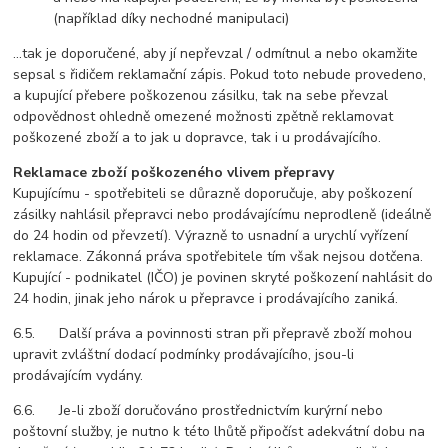
(například díky nechodné manipulaci)
...tak je doporučené, aby jí nepřevzal / odmítnul a nebo okamžite
sepsal s řidičem reklamační zápis. Pokud toto nebude provedeno,
a kupující přebere poškozenou zásilku, tak na sebe převzal
odpovědnost ohledně omezené možnosti zpětně reklamovat
poškozené zboží a to jak u dopravce, tak i u prodávajícího.
Reklamace zboží poškozeného vlivem přepravy
Kupujícímu - spotřebiteli se důrazně doporučuje, aby poškození
zásilky nahlásil přepravci nebo prodávajícímu neprodleně (ideálně
do 24 hodin od převzetí). Výrazně to usnadní a urychlí vyřízení
reklamace. Zákonná práva spotřebitele tím však nejsou dotčena.
Kupující - podnikatel (IČO) je povinen skryté poškození nahlásit do
24 hodin, jinak jeho nárok u přepravce i prodávajícího zaniká.
6.5. Další práva a povinnosti stran při přepravě zboží mohou
upravit zvláštní dodací podmínky prodávajícího, jsou-li
prodávajícím vydány.
6.6. Je-li zboží doručováno prostřednictvím kurýrní nebo
poštovní služby, je nutno k této lhůtě připočíst adekvátní dobu na