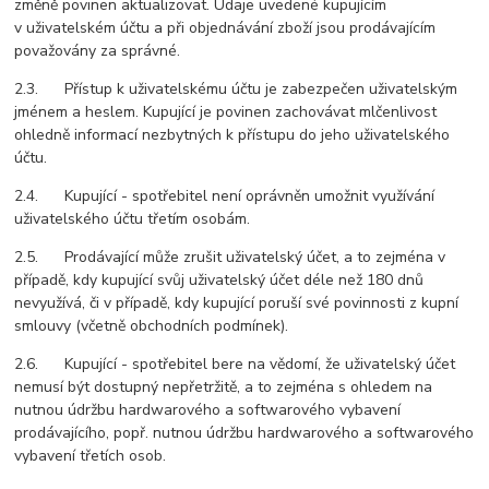
změně povinen aktualizovat. Údaje uvedené kupujícím
v uživatelském účtu a při objednávání zboží jsou prodávajícím
považovány za správné.
2.3. Přístup k uživatelskému účtu je zabezpečen uživatelským
jménem a heslem. Kupující je povinen zachovávat mlčenlivost
ohledně informací nezbytných k přístupu do jeho uživatelského
účtu.
2.4. Kupující - spotřebitel není oprávněn umožnit využívání
uživatelského účtu třetím osobám.
2.5. Prodávající může zrušit uživatelský účet, a to zejména v
případě, kdy kupující svůj uživatelský účet déle než 180 dnů
nevyužívá, či v případě, kdy kupující poruší své povinnosti z kupní
smlouvy (včetně obchodních podmínek).
2.6. Kupující - spotřebitel bere na vědomí, že uživatelský účet
nemusí být dostupný nepřetržitě, a to zejména s ohledem na
nutnou údržbu hardwarového a softwarového vybavení
prodávajícího, popř. nutnou údržbu hardwarového a softwarového
vybavení třetích osob.