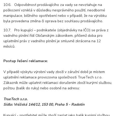
10.6. Odpovědnost prodávajícího za vady se nevztahuje na
poškození vzniklá v důsledku nesprávného použití, neodborné
manipulace, běžného opotřebení nebo v případě, že na výrobku
byla provedena změna či oprava bez souhlasu prodávajícího.
10.7. Pro kupující – podnikatele (objednávky na IČO) se práva z
vadného plnění řídí Občanským zákoníkem, přičemž doba pro
uplatnění práv z vadného plnění je smluvně zkrácena na 12
měsíců.
Postup řešení reklamace:
V případě výskytu výrobní vady zboží v záruční době je místem
uplatnění reklamace provozovna společnosti TrueTech s.r.o.
Zákazník může uplatnit reklamaci doručením zboží kurýrní službou,
poštou (balík do ruky) nebo osobně na adresu:
TrueTech s.r.o.
Sídlo: Vrážská 144/12, 153 00, Praha 5 - Radotín
Kupující - spotřebitel může zboží zaslat jako balík kurýrní službou