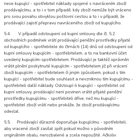
nese kupující - spotřebitel náklady spojené s navrácením zboží
prodávajícímu, a to i v tom případě, kdy zboží nemůže být vráceno
pro svou povahu obvyklou poštovní cestou a to i v případě, že
prodávající zajistí přepravu navráceného zboží od kupujícího.
5.4. V případě odstoupení od kupní smlouvy dle čl. 5.2
obchodních podmínek vrátí prodávající peněžní prostředky přijaté
od kupujícího - spotřebitele do čtrnácti (14) dnů od odstoupení od
kupní smlouvy kupujícím - spotřebitelem, a to na bankovní účet
uvedený kupujícím-spotřebitelem. Prodávající je taktéž oprávněn
vrátit plnění poskytnuté kupujícím - spotřebitelem již při vrácení
zboží kupujícím - spotřebitelem či jiným způsobem, pokud s tím
kupující - spotřebitel bude souhlasit a nevzniknou tím kupujícímu -
spotřebiteli další náklady. Odstoupí-li kupující - spotřebitel od
kupní smlouvy, prodávající není povinen vrátit přijaté peněžní
prostředky kupujícímu - spotřebiteli dříve, než mu kupující -
spotřebitel zboží vrátí nebo prokáže, že zboží prodávajícímu
odeslal.
5.5. Prodávající důrazně doporučuje kupujícímu - spotřebiteli,
aby vracené zboží zasílal zpět pokud možno v původním
originálním obalu, nerozbalené a zcela nepoužité. Ačkoliv