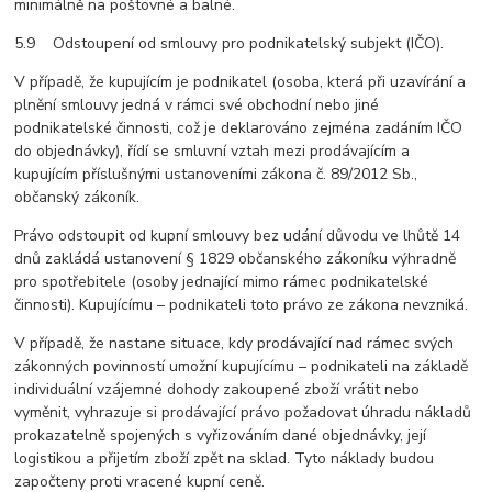
minimálně na poštovné a balné.
5.9 Odstoupení od smlouvy pro podnikatelský subjekt (IČO).
V případě, že kupujícím je podnikatel (osoba, která při uzavírání a
plnění smlouvy jedná v rámci své obchodní nebo jiné
podnikatelské činnosti, což je deklarováno zejména zadáním IČO
do objednávky), řídí se smluvní vztah mezi prodávajícím a
kupujícím příslušnými ustanoveními zákona č. 89/2012 Sb.,
občanský zákoník.
Právo odstoupit od kupní smlouvy bez udání důvodu ve lhůtě 14
dnů zakládá ustanovení § 1829 občanského zákoníku výhradně
pro spotřebitele (osoby jednající mimo rámec podnikatelské
činnosti). Kupujícímu – podnikateli toto právo ze zákona nevzniká.
V případě, že nastane situace, kdy prodávající nad rámec svých
zákonných povinností umožní kupujícímu – podnikateli na základě
individuální vzájemné dohody zakoupené zboží vrátit nebo
vyměnit, vyhrazuje si prodávající právo požadovat úhradu nákladů
prokazatelně spojených s vyřizováním dané objednávky, její
logistikou a přijetím zboží zpět na sklad. Tyto náklady budou
započteny proti vracené kupní ceně.