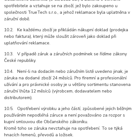
spotřebitele a vztahuje se na zboží, jež bylo zakoupeno u
společnosti TrueTech s.r.o., a jehož reklamace byla uplatněna v
záruční době.
10.2. Ke každému zboží je přikládán nákupní doklad (prodejka
nebo faktura), který může sloužit zároveň jako doklad při
uplatňování reklamace.
10.3. V případě záruk a záručních podmínek se řídíme zákony
České republiky.
10.4. Není-li na dodacím nebo záručním listě uvedeno jinak, je
záruka na dodané zboží 24 měsíců. Pro firemní a profesionální
užívání a pro právnické osoby je u většiny sortimentu stanovena
záruční lhůta 12 měsíců (výrobcem, dodavatelem nebo
distributorem).
10.5. Opotřebení výrobku a jeho částí, způsobené jejich běžným
používáním nepodléhá záruce a není považováno za rozpor s
kupní smlouvou dle Občanského zákoníku.
Kromě toho se záruka nevztahuje na opotřebení. To se týká
hnacích řemenů, převodů a ložisek.