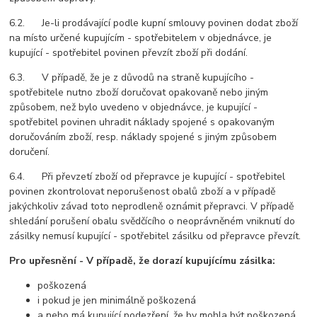
6.2. Je-li prodávající podle kupní smlouvy povinen dodat zboží
na místo určené kupujícím - spotřebitelem v objednávce, je
kupující - spotřebitel povinen převzít zboží při dodání.
6.3. V případě, že je z důvodů na straně kupujícího -
spotřebitele nutno zboží doručovat opakovaně nebo jiným
způsobem, než bylo uvedeno v objednávce, je kupující -
spotřebitel povinen uhradit náklady spojené s opakovaným
doručováním zboží, resp. náklady spojené s jiným způsobem
doručení.
6.4. Při převzetí zboží od přepravce je kupující - spotřebitel
povinen zkontrolovat neporušenost obalů zboží a v případě
jakýchkoliv závad toto neprodleně oznámit přepravci. V případě
shledání porušení obalu svědčícího o neoprávněném vniknutí do
zásilky nemusí kupující - spotřebitel zásilku od přepravce převzít.
Pro upřesnění - V případě, že dorazí kupujícímu zásilka:
poškozená
i pokud je jen minimálně poškozená
a nebo má kupující podezření, že by mohla být poškozená