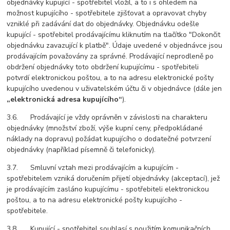
objednávky kupující - spotřebitel vložil, a to i s ohledem na
možnost kupujícího - spotřebitele zjišťovat a opravovat chyby
vzniklé při zadávání dat do objednávky. Objednávku odešle
kupující - spotřebitel prodávajícímu kliknutím na tlačítko "Dokončit
objednávku zavazující k platbě". Údaje uvedené v objednávce jsou
prodávajícím považovány za správné. Prodávající neprodleně po
obdržení objednávky toto obdržení kupujícímu - spotřebiteli
potvrdí elektronickou poštou, a to na adresu elektronické pošty
kupujícího uvedenou v uživatelském účtu či v objednávce (dále jen
„elektronická adresa kupujícího“
).
3.6. Prodávající je vždy oprávněn v závislosti na charakteru
objednávky (množství zboží, výše kupní ceny, předpokládané
náklady na dopravu) požádat kupujícího o dodatečné potvrzení
objednávky (například písemně či telefonicky).
3.7. Smluvní vztah mezi prodávajícím a kupujícím -
spotřebitelem vzniká doručením přijetí objednávky (akceptací), jež
je prodávajícím zasláno kupujícímu - spotřebiteli elektronickou
poštou, a to na adresu elektronické pošty kupujícího -
spotřebitele.
3.8. Kupující - spotřebitel souhlasí s použitím komunikačních