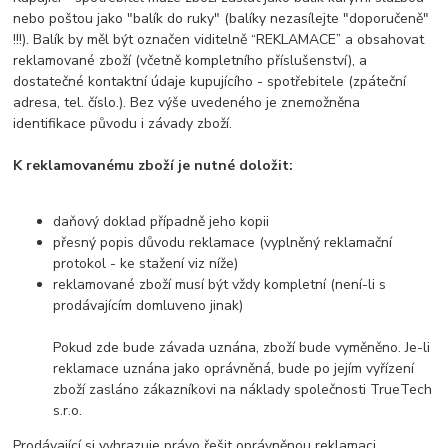
nebo poštou jako "balík do ruky" (balíky nezasílejte "doporučeně"
!!!). Balík by měl být označen viditelně “REKLAMACE” a obsahovat
reklamované zboží (včetně kompletního příslušenství), a
dostatečné kontaktní údaje kupujícího - spotřebitele (zpáteční
adresa, tel. číslo.). Bez výše uvedeného je znemožněna
identifikace původu i závady zboží.
K reklamovanému zboží je nutné doložit:
daňový doklad případně jeho kopii
přesný popis důvodu reklamace (vyplněný reklamační
protokol - ke stažení viz níže)
reklamované zboží musí být vždy kompletní (není-li s
prodávajícím domluveno jinak)
Pokud zde bude závada uznána, zboží bude vyměněno. Je-li
reklamace uznána jako oprávněná, bude po jejím vyřízení
zboží zasláno zákazníkovi na náklady společnosti TrueTech
s.r.o.
Prodávající si vyhrazuje právo řešit oprávněnou reklamaci