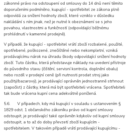
zákonné právo na odstoupení od smlouvy do 14 dnů není těmito
doporučeními podmíněno, kupující - spotřebitel ze zákona plně
odpovídá za snížení hodnoty zboží, které vzniklo v důsledku
nakládání s ním jinak, než je nutné k obeznámení se s jeho
povahou, vlastnostmi a funkčností (odpovídající běžnému
prohlédnutí v kamenné prodejně).
V případě, že kupující - spotřebitel vrátí zboží rozbalené, použité,
opotřebené, poškozené, znečištěné nebo nekompletní, vzniká
prodávajícímu nárok na úhradu škody odpovídající snížení hodnoty
zboží. Tuto částku, která představuje náklady na uvedení přístroje
do původního stavu (čištění, servisní kontrola, doplnění obalu)
nebo rozdíl v prodejní ceně (při nutnosti prodat stroj jako
použitý/bazarový), je prodávající oprávněn jednostranně strhnout
(započíst) z částky, která má být spotřebiteli vrácena. Spotřebiteli
tak bude vrácena kupní cena adekvátně ponížená.
5.6. V případech, kdy má kupující v souladu s ustanovením §
1829 odst. 1 občanského zákoníku právo od kupní smlouvy
odstoupit, je prodávající také oprávněn kdykoliv od kupní smlouvy
odstoupit, a to až do doby převzetí zboží kupujícím -
spotřebitelem. V takovém případě vrátí prodávající kupujícímu -