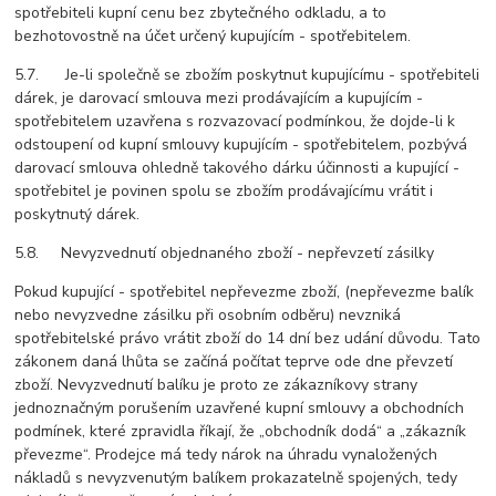
spotřebiteli kupní cenu bez zbytečného odkladu, a to
bezhotovostně na účet určený kupujícím - spotřebitelem.
5.7. Je-li společně se zbožím poskytnut kupujícímu - spotřebiteli
dárek, je darovací smlouva mezi prodávajícím a kupujícím -
spotřebitelem uzavřena s rozvazovací podmínkou, že dojde-li k
odstoupení od kupní smlouvy kupujícím - spotřebitelem, pozbývá
darovací smlouva ohledně takového dárku účinnosti a kupující -
spotřebitel je povinen spolu se zbožím prodávajícímu vrátit i
poskytnutý dárek.
5.8. Nevyzvednutí objednaného zboží - nepřevzetí zásilky
Pokud kupující - spotřebitel nepřevezme zboží, (nepřevezme balík
nebo nevyzvedne zásilku při osobním odběru) nevzniká
spotřebitelské právo vrátit zboží do 14 dní bez udání důvodu. Tato
zákonem daná lhůta se začíná počítat teprve ode dne převzetí
zboží. Nevyzvednutí balíku je proto ze zákazníkovy strany
jednoznačným porušením uzavřené kupní smlouvy a obchodních
podmínek, které zpravidla říkají, že „obchodník dodá“ a „zákazník
převezme“. Prodejce má tedy nárok na úhradu vynaložených
nákladů s nevyzvenutým balíkem prokazatelně spojených, tedy