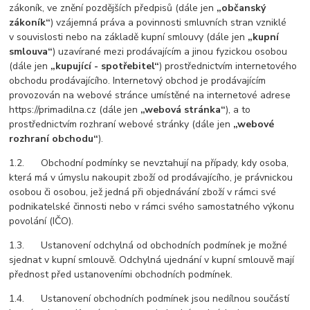
zákoník, ve znění pozdějších předpisů (dále jen
„občanský
zákoník“
) vzájemná práva a povinnosti smluvních stran vzniklé
v souvislosti nebo na základě kupní smlouvy (dále jen
„kupní
smlouva“
) uzavírané mezi prodávajícím a jinou fyzickou osobou
(dále jen
„kupující - spotřebitel“
) prostřednictvím internetového
obchodu prodávajícího. Internetový obchod je prodávajícím
provozován na webové stránce umístěné na internetové adrese
https://primadilna.cz (dále jen
„webová stránka“
), a to
prostřednictvím rozhraní webové stránky (dále jen
„webové
rozhraní obchodu“
).
1.2. Obchodní podmínky se nevztahují na případy, kdy osoba,
která má v úmyslu nakoupit zboží od prodávajícího, je právnickou
osobou či osobou, jež jedná při objednávání zboží v rámci své
podnikatelské činnosti nebo v rámci svého samostatného výkonu
povolání (IČO).
1.3. Ustanovení odchylná od obchodních podmínek je možné
sjednat v kupní smlouvě. Odchylná ujednání v kupní smlouvě mají
přednost před ustanoveními obchodních podmínek.
1.4. Ustanovení obchodních podmínek jsou nedílnou součástí