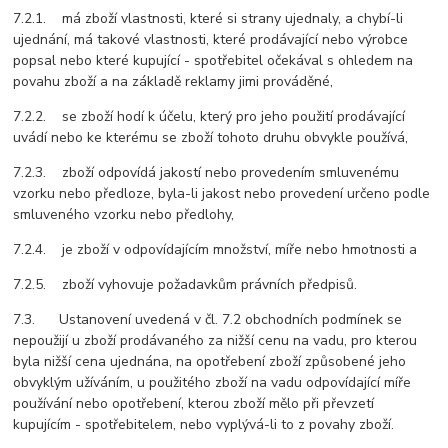
7.2.1. má zboží vlastnosti, které si strany ujednaly, a chybí-li
ujednání, má takové vlastnosti, které prodávající nebo výrobce
popsal nebo které kupující - spotřebitel očekával s ohledem na
povahu zboží a na základě reklamy jimi prováděné,
7.2.2. se zboží hodí k účelu, který pro jeho použití prodávající
uvádí nebo ke kterému se zboží tohoto druhu obvykle používá,
7.2.3. zboží odpovídá jakostí nebo provedením smluvenému
vzorku nebo předloze, byla-li jakost nebo provedení určeno podle
smluveného vzorku nebo předlohy,
7.2.4. je zboží v odpovídajícím množství, míře nebo hmotnosti a
7.2.5. zboží vyhovuje požadavkům právních předpisů.
7.3. Ustanovení uvedená v čl. 7.2 obchodních podmínek se
nepoužijí u zboží prodávaného za nižší cenu na vadu, pro kterou
byla nižší cena ujednána, na opotřebení zboží způsobené jeho
obvyklým užíváním, u použitého zboží na vadu odpovídající míře
používání nebo opotřebení, kterou zboží mělo při převzetí
kupujícím - spotřebitelem, nebo vyplývá-li to z povahy zboží.