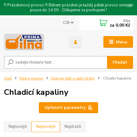
!!! Prázdninový provoz !!! Během prázdnin je každý pátek provoz omezen
pouze do 14:00 - Děkujeme za pochopení !
0
ks
CZK
za
0,00 Kč
Menu
Hledat
Úvod
Oleje a maziva
Oleje pro lodě a vodní skútry
Chladicí kapaliny
Chladicí kapaliny
Upřesnit parametry
Nejnovější
Nejlevnější
Nejdražší