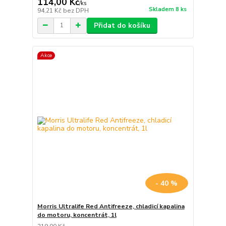
114,00 Kč
/
ks
Skladem 8 ks
94,21 Kč
bez DPH
Přidat do košíku
Akce
- 40 %
Morris Ultralife Red Antifreeze, chladicí kapalina
do motoru, koncentrát, 1l