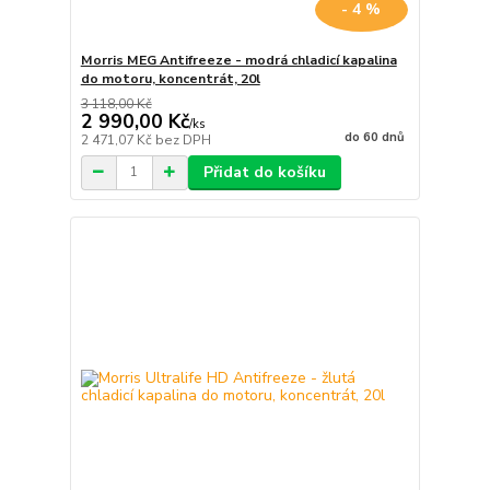
- 4 %
Morris MEG Antifreeze - modrá chladicí kapalina
do motoru, koncentrát, 20l
3 118,00 Kč
2 990,00 Kč
/
ks
do 60 dnů
2 471,07 Kč
bez DPH
Přidat do košíku