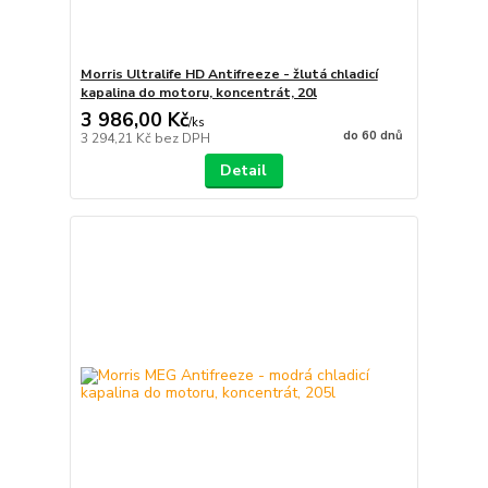
Morris Ultralife HD Antifreeze - žlutá chladicí
kapalina do motoru, koncentrát, 20l
3 986,00 Kč
/
ks
do 60 dnů
3 294,21 Kč
bez DPH
Detail