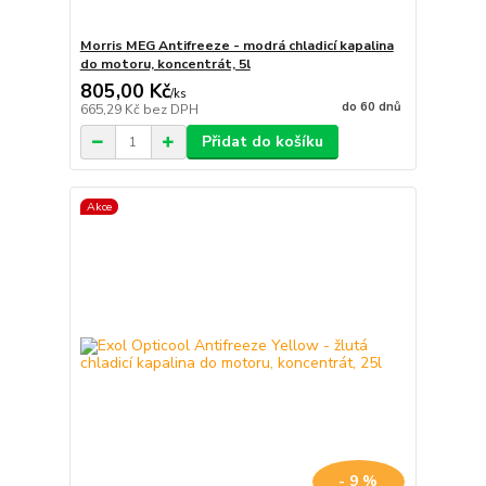
Morris MEG Antifreeze - modrá chladicí kapalina
do motoru, koncentrát, 5l
805,00 Kč
/
ks
do 60 dnů
665,29 Kč
bez DPH
Přidat do košíku
Akce
- 9 %