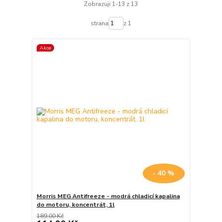
Zobrazuji 1-13 z 13
strana
z 1
Akce
- 40 %
Morris MEG Antifreeze - modrá chladicí kapalina
do motoru, koncentrát, 1l
189,00 Kč