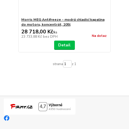
Morris MEG Antifreeze - modrá chladicí kapalina
do motoru, koncentrát, 205l
28 718,00 Kč
/
ks
Na dotaz
23 733,88 Kč
bez DPH
Detail
strana
z 1