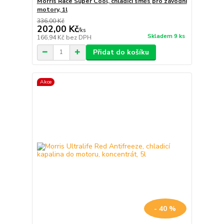
Morris Race Super Cool, chladicí směs pro závodní
motory, 1l
336,00 Kč
202,00 Kč
/
ks
Skladem 9 ks
166,94 Kč
bez DPH
Přidat do košíku
Akce
- 40 %