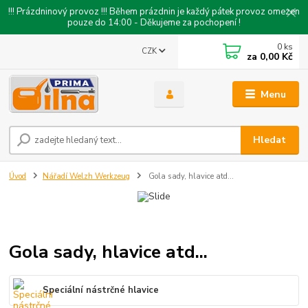
!!! Prázdninový provoz !!! Během prázdnin je každý pátek provoz omezen
pouze do 14:00 - Děkujeme za pochopení !
0
ks
CZK
za
0,00 Kč
Menu
Hledat
Úvod
Nářadí Welzh Werkzeug
Gola sady, hlavice atd...
Gola sady, hlavice atd...
Speciální nástrčné hlavice