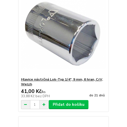
Hlavice nástrčná Lok-Typ 1/4", 9 mm, 6 hran, CrV,
Welzh
41,00 Kč
/
ks
do 21 dnů
33,88 Kč
bez DPH
Přidat do košíku