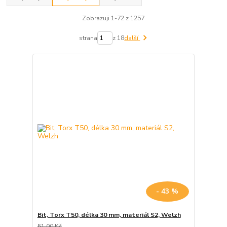
Zobrazuji 1-72 z 1257
strana
z 18
další
- 43 %
Bit, Torx T50, délka 30 mm, materiál S2, Welzh
51,00 Kč