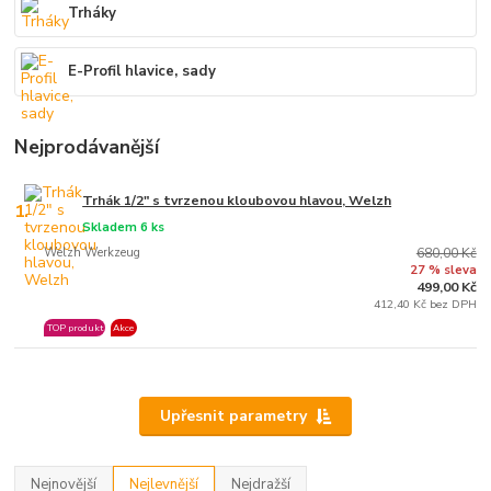
Trháky
E-Profil hlavice, sady
Nejprodávanější
Trhák 1/2" s tvrzenou kloubovou hlavou, Welzh
1.
Skladem 6 ks
Welzh Werkzeug
680,00 Kč
27 % sleva
499,00 Kč
412,40 Kč bez DPH
TOP produkt
Akce
Upřesnit parametry
Nejnovější
Nejlevnější
Nejdražší