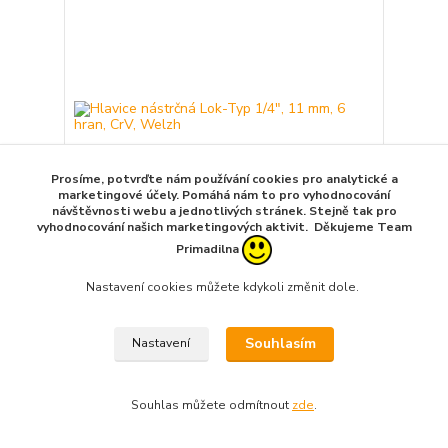
Prosíme, potvrďte nám používání cookies pro analytické a
marketingové účely. Pomáhá nám to pro vyhodnocování
návštěvnosti webu a jednotlivých stránek. Stejně tak pro
vyhodnocování našich marketingových aktivit. Děkujeme Team
Primadilna
Hlavice nástrčná Lok-Typ 1/4", 11 mm, 6 hran, CrV,
Nastavení cookies můžete kdykoli změnit dole.
Welzh
41,00 Kč
/
ks
do 21 dnů
33,88 Kč
bez DPH
Souhlasím
Nastavení
Přidat do košíku
Souhlas můžete odmítnout
zde
.