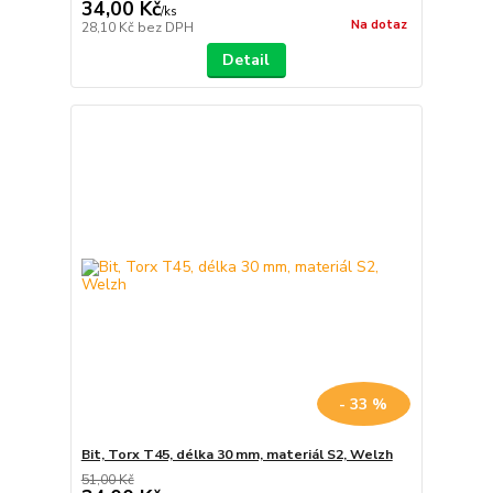
34,00 Kč
/
ks
Na dotaz
28,10 Kč
bez DPH
Detail
- 33 %
Bit, Torx T45, délka 30 mm, materiál S2, Welzh
51,00 Kč