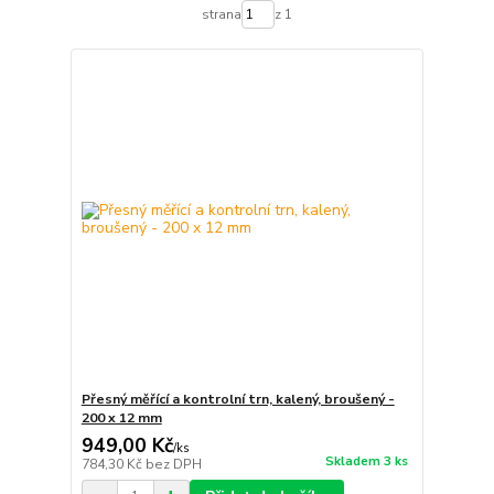
strana
z 1
Přesný měřící a kontrolní trn, kalený, broušený -
200 x 12 mm
949,00 Kč
/
ks
Skladem 3 ks
784,30 Kč
bez DPH