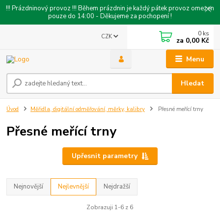
!!! Prázdninový provoz !!! Během prázdnin je každý pátek provoz omezen
pouze do 14:00 - Děkujeme za pochopení !
0
ks
CZK
za
0,00 Kč
Menu
Hledat
Úvod
Měřidla, digitální odměřování, měrky, kalibry
Přesné meřící trny
Přesné meřící trny
Upřesnit parametry
Nejnovější
Nejlevnější
Nejdražší
Zobrazuji 1-6 z 6