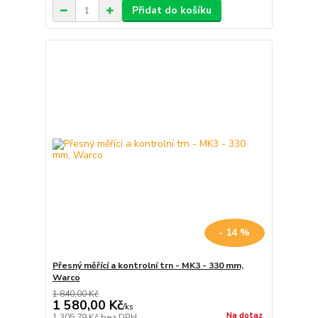
Přidat do košíku
- 14 %
Přesný měřící a kontrolní trn - MK3 - 330 mm,
Warco
1 840,00 Kč
1 580,00 Kč
/
ks
Na dotaz
1 305,79 Kč
bez DPH