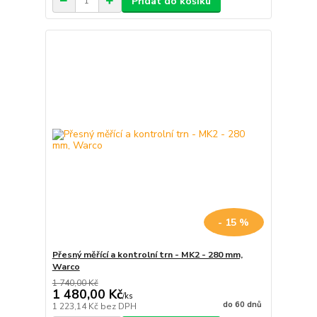
Přidat do košíku
- 15 %
Přesný měřící a kontrolní trn - MK2 - 280 mm,
Warco
1 740,00 Kč
1 480,00 Kč
/
ks
do 60 dnů
1 223,14 Kč
bez DPH