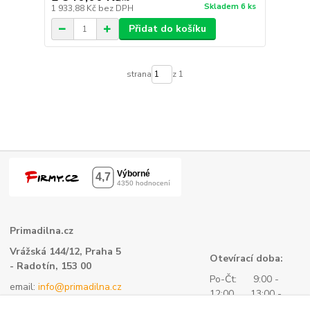
Skladem 6 ks
1 933,88 Kč
bez DPH
Přidat do košíku
strana
z 1
Primadilna.cz
Vrážská 144/12, Praha 5
Otevírací doba:
- Radotín, 153 00
Po-Čt: 9:00 -
email:
info@primadilna.cz
12:00 13:00 -
tel.:
+420 734 760 580
16:00