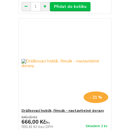
Přidat do košíku
- 21 %
Drážkovací hoblík, římsák - nastavitelné dorazy
840,00 Kč
666,00 Kč
/
ks
Skladem 2 ks
550,41 Kč
bez DPH