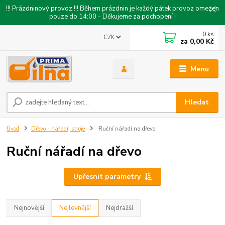
!!! Prázdninový provoz !!! Během prázdnin je každý pátek provoz omezen
pouze do 14:00 - Děkujeme za pochopení !
0
ks
CZK
za
0,00 Kč
Menu
Hledat
Úvod
Dřevo - nářadí, stroje
Ruční nářadí na dřevo
Ruční nářadí na dřevo
Upřesnit parametry
Nejnovější
Nejlevnější
Nejdražší