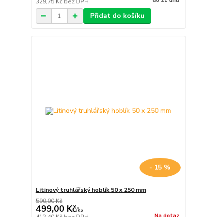
do 21 dnů
329,75 Kč
bez DPH
Přidat do košíku
- 15 %
Litinový truhlářský hoblík 50 x 250 mm
590,00 Kč
499,00 Kč
/
ks
Na dotaz
412,40 Kč
bez DPH