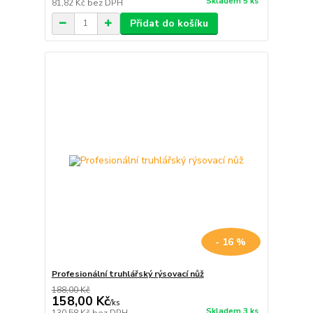
Skladem 5 ks
81,82 Kč
bez DPH
Přidat do košíku
- 16 %
Profesionální truhlářský rýsovací nůž
188,00 Kč
158,00 Kč
/
ks
Skladem 3 ks