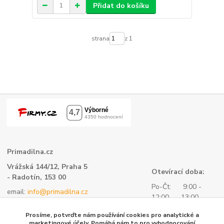
Přidat do košíku
strana
z 1
Primadilna.cz
Vrážská 144/12, Praha 5
Otevírací doba:
- Radotín, 153 00
Po-Čt: 9:00 -
email:
info@primadilna.cz
12:00 13:00 -
tel.:
+420 734 760 580
16:00
Prosíme, potvrďte nám používání cookies pro analytické a
- všeobecné informace
Pá: 9:00 -
marketingové účely. Pomáhá nám to pro vyhodnocování