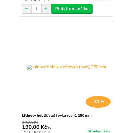
130,58 Kč
bez DPH
Přidat do košíku
- 31 %
Litinový hoblík vlaštovka rovný, 250 mm
275,00 Kč
190,00 Kč
/
ks
Skladem 2 ks
157,02 Kč
bez DPH