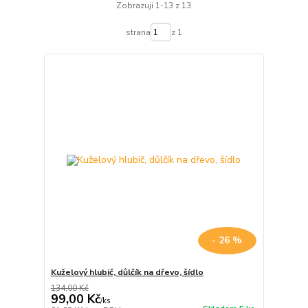
Zobrazuji 1-13 z 13
strana
z 1
- 26 %
Kuželový hlubič, důlčík na dřevo, šídlo
134,00 Kč
99,00 Kč
/
ks