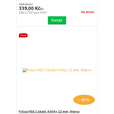
368,00 Kč
339,00 Kč
/
ks
Na dotaz
280,17 Kč
bez DPH
Detail
Akce
- 16 %
Fréza HSS Cobalt 4 břity, 12 mm, Warco