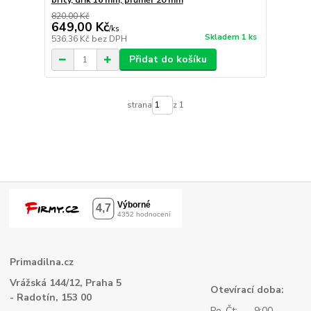
břity, dřík 16 mm, průměr 20 mm
820,00 Kč
649,00 Kč
/
ks
Skladem 1 ks
536,36 Kč
bez DPH
Přidat do košíku
strana
z 1
Primadilna.cz
Vrážská 144/12, Praha 5
Otevírací doba:
- Radotín, 153 00
Po-Čt: 9:00 -