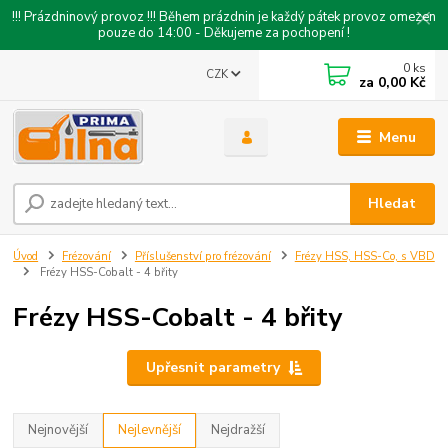
!!! Prázdninový provoz !!! Během prázdnin je každý pátek provoz omezen
pouze do 14:00 - Děkujeme za pochopení !
0
ks
CZK
za
0,00 Kč
Menu
Hledat
Úvod
Frézování
Příslušenství pro frézování
Frézy HSS, HSS-Co, s VBD
Frézy HSS-Cobalt - 4 břity
Frézy HSS-Cobalt - 4 břity
Upřesnit parametry
Nejnovější
Nejlevnější
Nejdražší