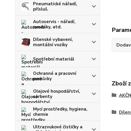
Pneumatické nářadí,
přísluš.
Autoservis - nářadí,
zvedáky, atd.
Param
Dílenské vybavení,
montážní vozíky
Dodav
Spotřební materiál
Ochranné a pracovní
pomůcky
Zboží 
Olejové hospodářství,
AKČN
sorbenty
Mycí prostředky, hygiena,
Dílen
chemie
Ultrazvukové čističky a