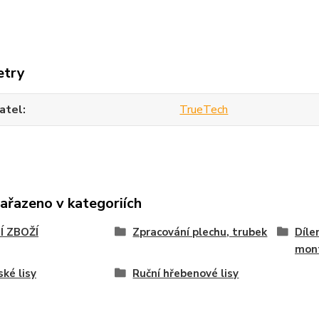
etry
atel
TrueTech
zařazeno v kategoriích
Í ZBOŽÍ
Zpracování plechu, trubek
Díle
mont
ské lisy
Ruční hřebenové lisy