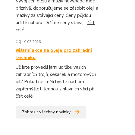
Vývoj cen olejů a maziv nevypadá moc
příznivě, doporučujeme se zásobit oleji a
mazivy za stávající ceny. Ceny půjdou
určitě nahoru. Držíme ceny stávaj...
číst
celé
19.03.2026
🚜Jarní akce na oleje pro zahradní
techniku
Už jste provedli jarní údržbu vašich
zahradních trojů, sekaček a motorových
pil? Pokud ne, měli byste nad tím
zapřemýšlet. Jednou z hlavních věcí při ...
číst celé
Zobrazit všechny novinky