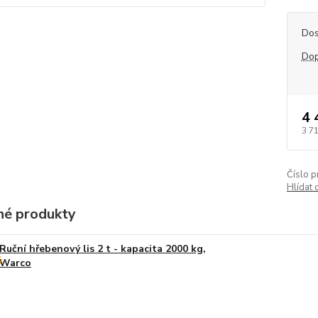
Dos
Dop
4 
3 7
Číslo p
Hlídat 
é produkty
Ruční hřebenový lis 2 t - kapacita 2000 kg,
Warco