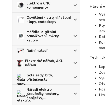
Elektro a CNC
Hlavní v
komponenty
Vys
Osvětlení - strojní / stolní
neb
- lupy, endoskopy
Ply
jem
Měřidla, digitální
odměřování, měrky,
Rob
kalibry
Kom
dra
Ruční nářadí
Technic
Elektrické nářadí, AKU
nářadí
K
ap
Zdv
Gola sady, bity,
Vyl
příslušenství
Otv
Roz
Nářadí elektro,
zkoušečky, testery,
Hmo
nabíječky,...