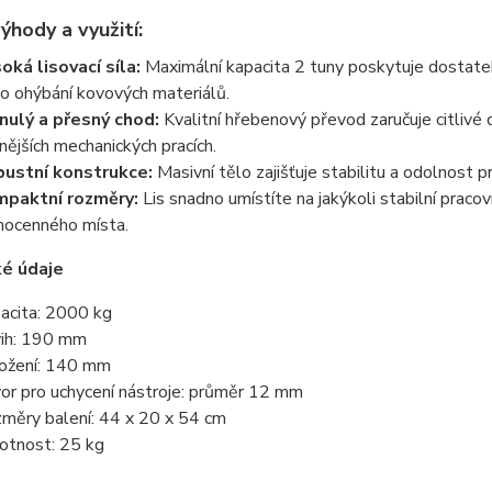
ýhody a využití:
oká lisovací síla:
Maximální kapacita 2 tuny poskytuje dostatek s
o ohýbání kovových materiálů.
nulý a přesný chod:
Kvalitní hřebenový převod zaručuje citlivé d
nějších mechanických pracích.
ustní konstrukce:
Masivní tělo zajišťuje stabilitu a odolnost pr
paktní rozměry:
Lis snadno umístíte na jakýkoli stabilní praco
hocenného místa.
ké údaje
acita: 2000 kg
ih:
190 mm
ožení:
140 mm
or pro uchycení nástroje: průměr 12 mm
měry balení: 44 x 20 x 54 cm
tnost: 25 kg