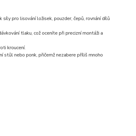
íly pro lisování ložisek, pouzder, čepů, rovnání dílů
ávkování tlaku, což oceníte při precizní montáži a
oti kroucení.
vní stůl nebo ponk, přičemž nezabere příliš mnoho