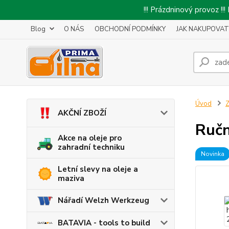
!!! Prázdninový provoz 
Blog
O NÁS
OBCHODNÍ PODMÍNKY
JAK NAKUPOVAT
Úvod
Z
AKČNÍ ZBOŽÍ
Ručn
Akce na oleje pro
zahradní techniku
Novinka
Letní slevy na oleje a
maziva
Nářadí Welzh Werkzeug
BATAVIA - tools to build