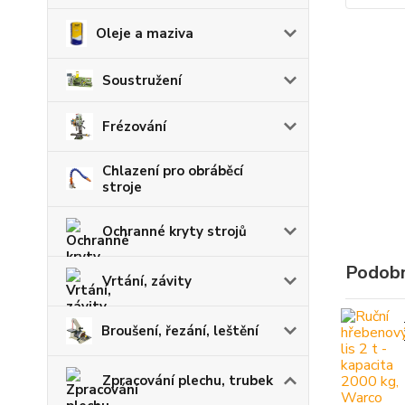
Oleje a maziva
Soustružení
Frézování
Chlazení pro obráběcí
stroje
Ochranné kryty strojů
Podobn
Vrtání, závity
Broušení, řezání, leštění
Zpracování plechu, trubek