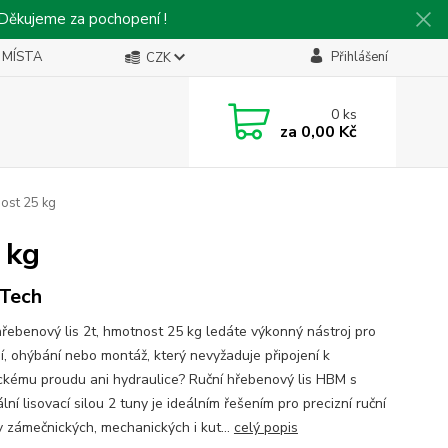
 Děkujeme za pochopení !
 MÍSTA
Přihlášení
CZK
0
ks
za
0,00 Kč
nost 25 kg
 kg
Tech
hřebenový lis 2t, hmotnost 25 kg ledáte výkonný nástroj pro
ní, ohýbání nebo montáž, který nevyžaduje připojení k
ickému proudu ani hydraulice? Ruční hřebenový lis HBM s
ní lisovací silou 2 tuny je ideálním řešením pro precizní ruční
v zámečnických, mechanických i kut...
celý popis