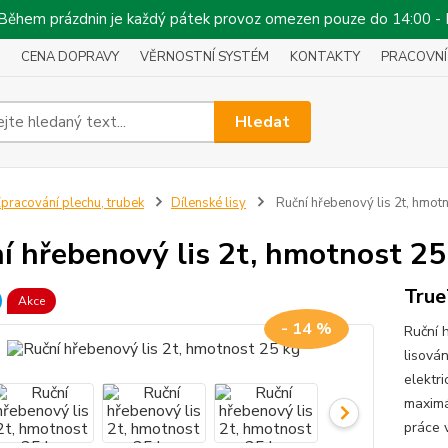
!!! Během prázdnin je každý pátek provoz omezen pouze do 14:00 -
CENA DOPRAVY
VĚRNOSTNÍ SYSTÉM
KONTAKTY
PRACOVNÍ
Hledat
pracování plechu, trubek
Dílenské lisy
Ruční hřebenový lis 2t, hmot
í hřebenový lis 2t, hmotnost 25
True
Akce
- 14 %
Ruční 
lisová
elektr
maximál
práce 