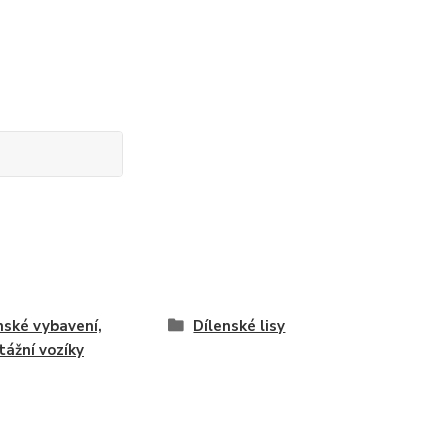
nské vybavení,
Dílenské lisy
ážní vozíky