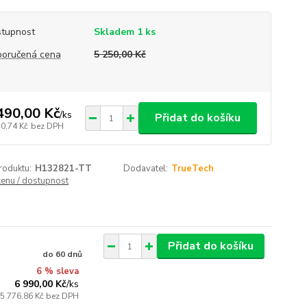
tupnost
Skladem 1 ks
oručená cena
5 250,00 Kč
490,00 Kč
/
ks
Přidat do košíku
10,74 Kč
bez DPH
roduktu:
H132821-TT
Dodavatel:
TrueTech
cenu / dostupnost
Přidat do košíku
do 60 dnů
6 % sleva
6 990,00 Kč
/
ks
5 776,86 Kč
bez DPH