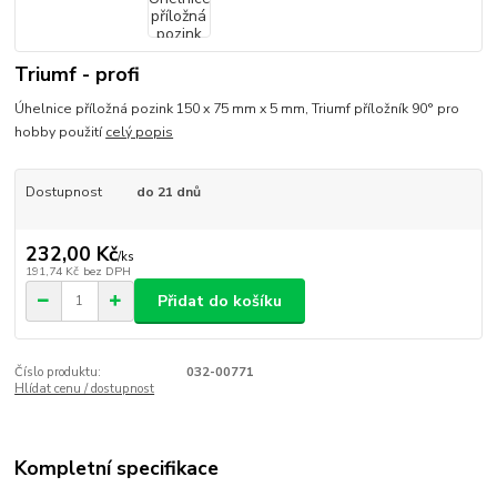
Triumf - profi
Úhelnice příložná pozink 150 x 75 mm x 5 mm, Triumf příložník 90° pro
hobby použití
celý popis
Dostupnost
do 21 dnů
232,00 Kč
/
ks
191,74 Kč
bez DPH
Přidat do košíku
Číslo produktu:
032-00771
Hlídat cenu / dostupnost
Kompletní specifikace