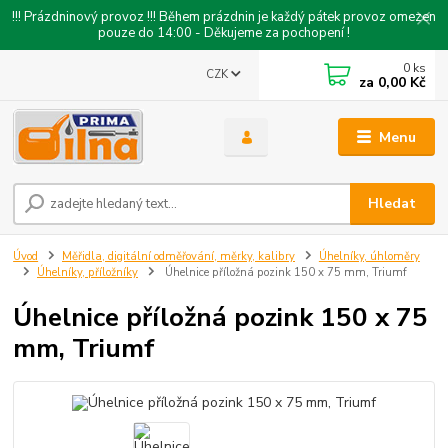
!!! Prázdninový provoz !!! Během prázdnin je každý pátek provoz omezen
pouze do 14:00 - Děkujeme za pochopení !
0
ks
CZK
za
0,00 Kč
Menu
Hledat
Úvod
Měřidla, digitální odměřování, měrky, kalibry
Úhelníky, úhloměry
Úhelníky, příložníky
Úhelnice příložná pozink 150 x 75 mm, Triumf
Úhelnice příložná pozink 150 x 75
mm, Triumf