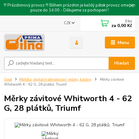
!!! Prázdninový provoz !!! Během prázdnin je každý pátek provoz omezen
pouze do 14:00 - Děkujeme za pochopení !
0
ks
CZK
za
0,00 Kč
Menu
Hledat
Úvod
Měřidla, digitální odměřování, měrky, kalibry
Měrky závitové
Whitworth 4 - 62 G, 28 plátků, Triumf
Měrky závitové Whitworth 4 - 62
G, 28 plátků, Triumf