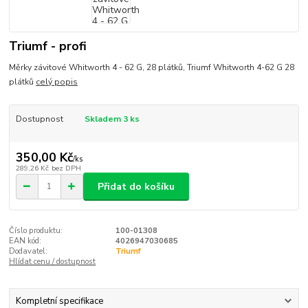
Triumf - profi
Měrky závitové Whitworth 4 - 62 G, 28 plátků, Triumf Whitworth 4-62 G 28
plátků
celý popis
Dostupnost
Skladem 3 ks
350,00 Kč
/
ks
289,26 Kč
bez DPH
Přidat do košíku
Číslo produktu:
100-01308
EAN kód:
4026947030685
Dodavatel:
Triumf
Hlídat cenu / dostupnost
Kompletní specifikace