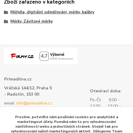
Zboží zařazeno v kategoriích
Měřidla, digitální odměřování, měrky, kalibry
Měrky, Závitové měrky
Primadilna.cz
Vrážská 144/12, Praha 5
Otevírací doba:
- Radotín, 153 00
Po-Čt: 9:00 -
email:
info@primadilna.cz
12:00 13:00 -
tel.:
+420 734 760 580
16:00
Prosíme, potvrďte nám používání cookies pro analytické a
- všeobecné informace
Pá: 9:00 -
marketingové účely. Pomáhá nám to pro vyhodnocování
kontaktní formulář
návštěvnosti webu a jednotlivých stránek. Stejně tak pro
14:00
vyhodnocování našich marketingových aktivit. Děkujeme Team