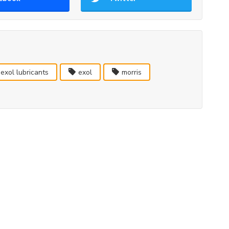
exol lubricants
exol
morris