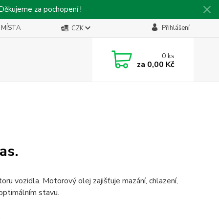
 Děkujeme za pochopení !
 MÍSTA
Přihlášení
CZK
0
ks
za
0,00 Kč
as.
u vozidla. Motorový olej zajišťuje mazání, chlazení,
 optimálním stavu.
: