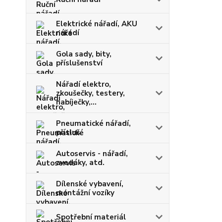
Elektrické nářadí, AKU
nářadí
Gola sady, bity,
příslušenství
Nářadí elektro,
zkoušečky, testery,
nabíječky,...
Pneumatické nářadí,
přísluš.
Autoservis - nářadí,
zvedáky, atd.
Dílenské vybavení,
montážní vozíky
Spotřební materiál