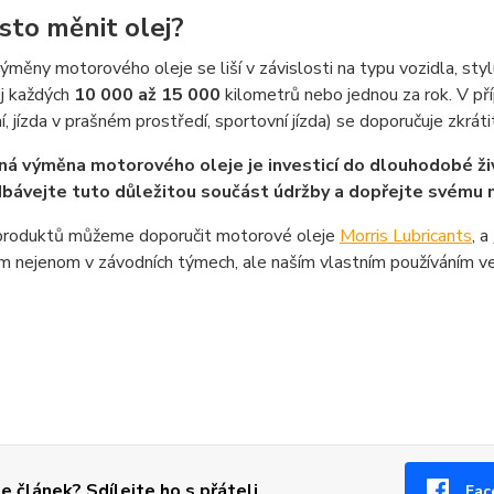
asto měnit olej?
výměny motorového oleje se liší v závislosti na typu vozidla, st
ej každých
10 000 až 15 000
kilometrů nebo jednou za rok. V pří
í, jízda v prašném prostředí, sportovní jízda) se doporučuje zkráti
ná výměna motorového oleje je investicí do dlouhodobé ži
ávejte tuto důležitou součást údržby a dopřejte svému m
 produktů můžeme doporučit motorové oleje
Morris Lubricants
, a
m nejenom v závodních týmech, ale naším vlastním používáním v
se článek? Sdílejte ho s přáteli
Fac