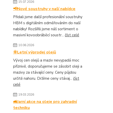
15.07.2026
📢Nové soustruhy v naší nabídce
Přidali jsme další profesionální soustruhy
HBM s digitálním odměřováním do naší
nabídky! Rozšířili jsme náš sortiment o
masivní kovoobráběcí soustr...
číst celé
10.06.2026
🌞Letní výprodej olejů
Vývoj cen olejů a maziv nevypadá moc
příznivě, doporučujeme se zásobit oleji a
mazivy za stávající ceny. Ceny půjdou
určitě nahoru. Držíme ceny stávaj...
číst
celé
19.03.2026
🚜Jarní akce na oleje pro zahradní
techniku