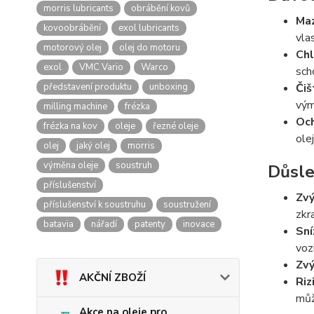
morris lubricants
obrábění kovů
Maz
kovoobrábění
exol lubricants
vla
motorový olej
olej do motoru
Chl
exol
VMC Vario
Warco
sch
představení produktu
unboxing
Čiš
vým
milling machine
frézka
Och
frézka na kov
oleje
řezné oleje
ole
olej
jaký olej
morris
výměna oleje
soustruh
Důsle
příslušenství
Zvý
příslušenství k soustruhu
soustružení
zkr
batavia
nářadí
patenty
inovace
Sní
voz
Zvý
AKČNÍ ZBOŽÍ
Riz
můž
Akce na oleje pro