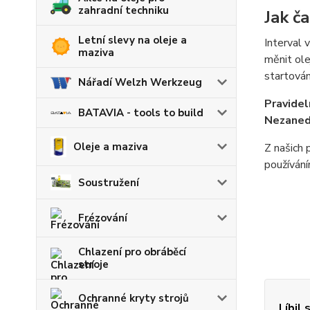
zahradní techniku
Jak č
Letní slevy na oleje a
Interval 
maziva
měnit ol
startován
Nářadí Welzh Werkzeug
Pravidel
BATAVIA - tools to build
Nezanedb
Oleje a maziva
Z našich
používání
Soustružení
Frézování
Chlazení pro obráběcí
stroje
Ochranné kryty strojů
Líbil 