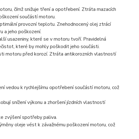
toru, čímž snižuje tření a opotřebení. Ztráta mazacích
poškození součástí motoru.
timální provozní teplotu. Znehodnocený olej ztrácí
u a jeho poškození.
lší usazeniny, které se v motoru tvoří. Pravidelná
istot, které by mohly poškodit jeho součásti.
sti motoru před korozí. Ztráta antikorozních vlastností
í vedou k rychlejšímu opotřebení součástí motoru, což
jí snížení výkonu a zhoršení jízdních vlastností
 zvýšení spotřeby paliva.
ýměny oleje vést k závažnému poškození motoru, což