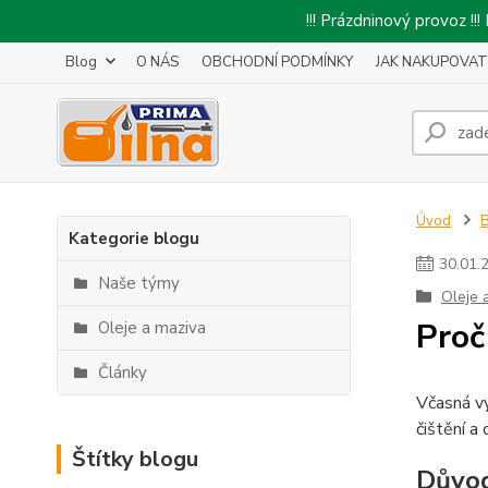
!!! Prázdninový provoz 
Blog
O NÁS
OBCHODNÍ PODMÍNKY
JAK NAKUPOVAT
Úvod
Kategorie blogu
30
.
01
.
Naše týmy
Oleje 
Proč
Oleje a maziva
Články
Včasná vý
čištění a
Štítky blogu
Důvod