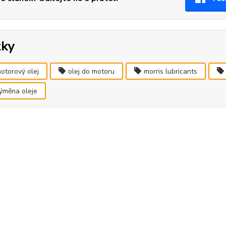
tky
otorový olej
olej do motoru
morris lubricants
ýměna oleje