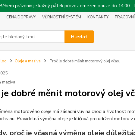
!!! Během prázdnin je každý pátek provoz omezen pouze do 14:00 -
CENA DOPRAVY
VĚRNOSTNÍ SYSTÉM
KONTAKTY
PRACOVNÍ
Hledat
Blog
Oleje a maziva
Proč je dobré měnit motorový olej včas.
2025
a maziva
 je dobré měnit motorový olej vč
měna motorového oleje má zásadní vliv na chod a životnost motor
 ochranu. Pravidelná výměna oleje je klíčová pro udržení motoru v
y, proč je včasná výměna oleje důležitá