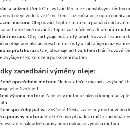
ání a snížení tření:
Olej vytváří film mezi pohyblivými částmi mo
stností oleje vede k většímu tření, což způsobuje opotřebení a 
azení motoru:
Olej odvádí teplo z motoru a pomáhá udržovat op
opnost efektivně odvádět teplo, což může vést k přehřátí motor
tění motoru:
Olej zachycuje nečistoty, prach, kovové částice a da
ěna oleje pomáhá udržovat motor čistý a zabraňuje usazování neč
rana proti korozi:
Olej obsahuje aditiva, která chrání kovové čá
je zvyšuje riziko koroze a poškození motoru.
dky zanedbání výměny oleje:
šené opotřebení motoru:
Nedostatečné mazání a zvýšené třen
acuje jeho životnost.
žení výkonu motoru:
Zanesený motor a snížená komprese způsobu
idla.
šení spotřeby paliva:
Zvýšené tření a zanesený motor vedou ke
iko poruchy motoru:
V extrémních případech může zanedbání v
e vyústit v nákladné opravy nebo dokonce výměnu motoru.