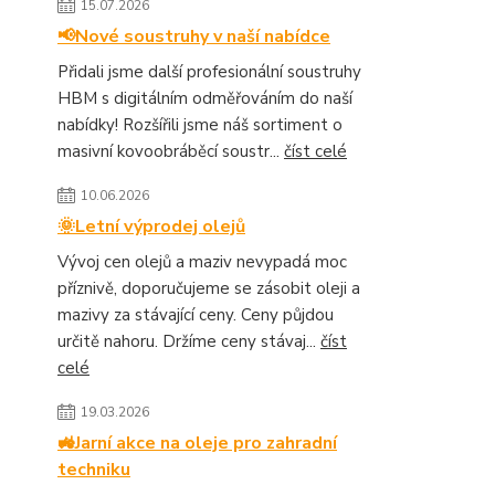
15.07.2026
📢Nové soustruhy v naší nabídce
Přidali jsme další profesionální soustruhy
HBM s digitálním odměřováním do naší
nabídky! Rozšířili jsme náš sortiment o
masivní kovoobráběcí soustr...
číst celé
10.06.2026
🌞Letní výprodej olejů
Vývoj cen olejů a maziv nevypadá moc
příznivě, doporučujeme se zásobit oleji a
mazivy za stávající ceny. Ceny půjdou
určitě nahoru. Držíme ceny stávaj...
číst
celé
19.03.2026
🚜Jarní akce na oleje pro zahradní
techniku