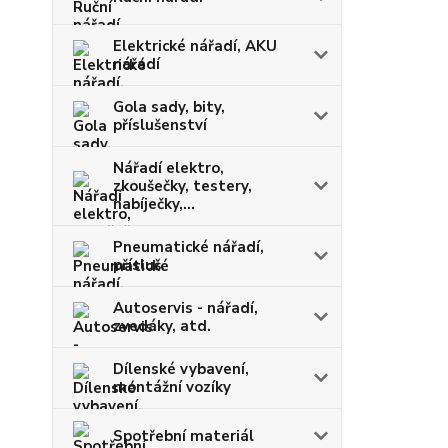
Elektrické nářadí, AKU
nářadí
Gola sady, bity,
příslušenství
Nářadí elektro,
zkoušečky, testery,
nabíječky,...
Pneumatické nářadí,
přísluš.
Autoservis - nářadí,
zvedáky, atd.
Dílenské vybavení,
montážní vozíky
Spotřební materiál