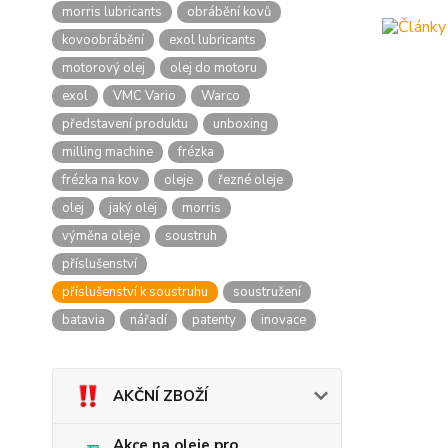
morris lubricants
obrábění kovů
kovoobrábění
exol lubricants
motorový olej
olej do motoru
exol
VMC Vario
Warco
představení produktu
unboxing
milling machine
frézka
frézka na kov
oleje
řezné oleje
olej
jaký olej
morris
výměna oleje
soustruh
příslušenství
příslušenství k soustruhu
soustružení
batavia
nářadí
patenty
inovace
AKČNÍ ZBOŽÍ
Akce na oleje pro