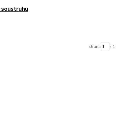
k soustruhu
strana
z 1