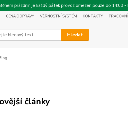
!!! Během prázdnin je každý pátek provoz omezen pouze do 14:00 -
CENA DOPRAVY
VĚRNOSTNÍ SYSTÉM
KONTAKTY
PRACOVNÍ
Hledat
Blog
ovější články