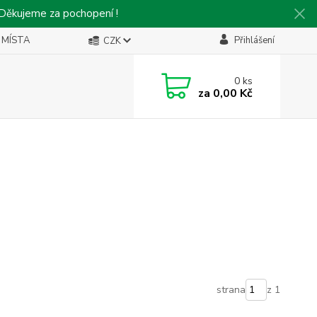
 Děkujeme za pochopení !
 MÍSTA
Přihlášení
CZK
0
ks
za
0,00 Kč
strana
z 1