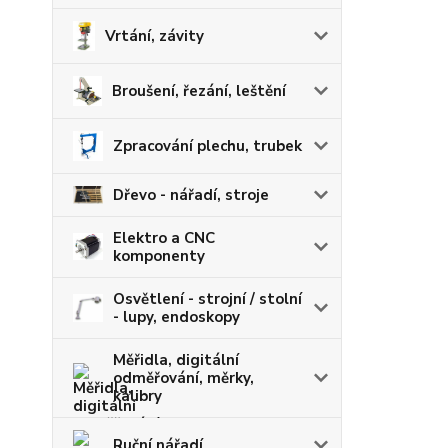
Vrtání, závity
Broušení, řezání, leštění
Zpracování plechu, trubek
Dřevo - nářadí, stroje
Elektro a CNC
komponenty
Osvětlení - strojní / stolní
- lupy, endoskopy
Měřidla, digitální
odměřování, měrky,
kalibry
Ruční nářadí