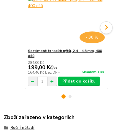
- 30 %
Sortiment trhacích nýtů, 2.4 - 4.8 mm, 400
Nýty duté 4.
dílů
kleště 100-
284,00 Kč
199,00 Kč
92,00 Kč
/
ks
Skladem 1 ks
164,46 Kč
bez DPH
76,03 Kč
bez
Přidat do košíku
Zboží zařazeno v kategoriích
Ruční nářadí