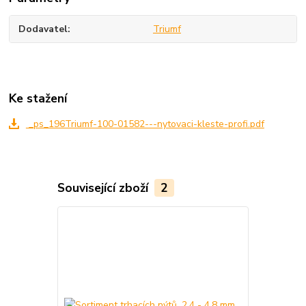
Dodavatel
Triumf
Ke stažení
_ps_196Triumf-100-01582---nytovaci-kleste-profi.pdf
Související zboží
2