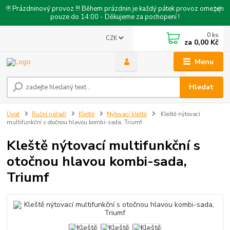
!!! Prázdninový provoz !!! Během prázdnin je každý pátek provoz omezen
pouze do 14:00 - Děkujeme za pochopení !
0
ks
CZK
za
0,00 Kč
Menu
Hledat
Úvod
Ruční nářadí
Kleště
Nýtovací kleště
Kleště nýtovací
multifunkční s otočnou hlavou kombi-sada, Triumf
Kleště nýtovací multifunkční s
otočnou hlavou kombi-sada,
Triumf