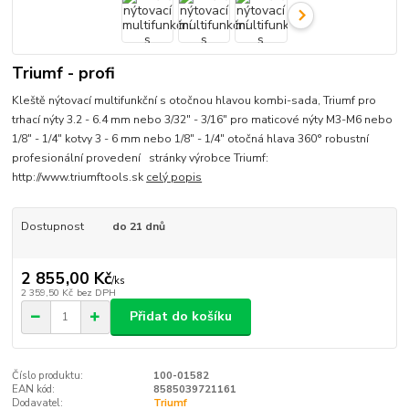
Triumf - profi
Kleště nýtovací multifunkční s otočnou hlavou kombi-sada, Triumf pro
trhací nýty 3.2 - 6.4 mm nebo 3/32" - 3/16" pro maticové nýty M3-M6 nebo
1/8" - 1/4" kotvy 3 - 6 mm nebo 1/8" - 1/4" otočná hlava 360° robustní
profesionální provedení stránky výrobce Triumf:
http://www.triumftools.sk
celý popis
Dostupnost
do 21 dnů
2 855,00 Kč
/
ks
2 359,50 Kč
bez DPH
Přidat do košíku
Číslo produktu:
100-01582
EAN kód:
8585039721161
Dodavatel:
Triumf