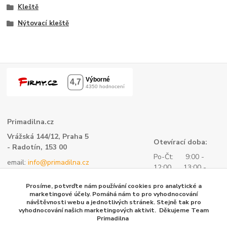
Kleště
Nýtovací kleště
Primadilna.cz
Vrážská 144/12, Praha 5
Otevírací doba:
- Radotín, 153 00
Po-Čt: 9:00 -
email:
info@primadilna.cz
12:00 13:00 -
tel.:
+420 734 760 580
16:00
Prosíme, potvrďte nám používání cookies pro analytické a
- všeobecné informace
Pá: 9:00 -
marketingové účely. Pomáhá nám to pro vyhodnocování
kontaktní formulář
návštěvnosti webu a jednotlivých stránek. Stejně tak pro
14:00
vyhodnocování našich marketingových aktivit. Děkujeme Team
tel.:
+420 604 153 144 -
Primadilna
objednávky, fakturace