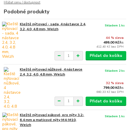
Hlídat cenu / dostupnost
Podobné produkty
Kleště nýtovací - sada, 4 nástavce 2.4,
Skladem 1 ks
3.2, 4.0, 4.8 mm, Welzh
44 % sleva
499,00 Kč
/
ks
412,40 Kč
bez DPH
Přidat do košíku
Kleště nýtovací nůžkové, 4 nástavce
Skladem 2 ks
2.4, 3.2, 4.0, 4.8 mm, Welzh
32 % sleva
799,00 Kč
/
ks
660,33 Kč
bez DPH
Přidat do košíku
Kleště nýtovací pákové, pro nýty 3.2-
Skladem 1 ks
6.4 mm a maticové nýty M4-M10,
Welzh