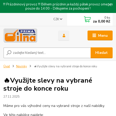
!!! Prázdninový provoz !!! Během prázdnin je každý pátek provoz omezen
pouze do 14:00 - Děkujeme za pochopení !
0
ks
CZK
za
0,00 Kč
Menu
Hledat
Úvod
Novinky
🔥Využijte slevy na vybrané stroje do konce roku
🔥Využijte slevy na vybrané
stroje do konce roku
27.11.2025
Máme pro vás výhodné ceny na vybrané stroje z naší nabídky.
Ve této nabídce najdete: