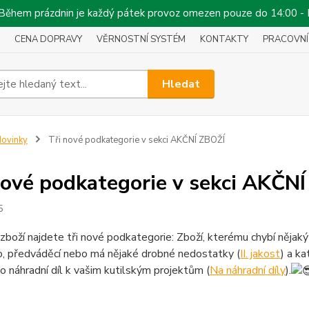
!!! Během prázdnin je každý pátek provoz omezen pouze do 14:00 -
CENA DOPRAVY
VĚRNOSTNÍ SYSTÉM
KONTAKTY
PRACOVNÍ
Hledat
ovinky
Tři nové podkategorie v sekci AKČNÍ ZBOŽÍ
nové podkategorie v sekci AKČN
5
zboží najdete tři nové podkategorie: Zboží, kterému chybí nějaký 
o, předváděcí nebo má nějaké drobné nedostatky (
II. jakost
) a ka
ko náhradní díl k vašim kutilským projektům (
Na náhradní díly
).