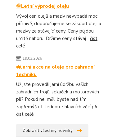
🌞Letní výprodej olejů
Vývoj cen olejů a maziv nevypadá moc
příznivě, doporučujeme se zásobit oleji a
mazivy za stávající ceny. Ceny půjdou
určitě nahoru. Držíme ceny stávaj...
číst
celé
19.03.2026
🚜Jarní akce na oleje pro zahradní
techniku
Už jste provedli jarní údržbu vašich
zahradních trojů, sekaček a motorových
pil? Pokud ne, měli byste nad tím
zapřemýšlet. Jednou z hlavních věcí při ...
číst celé
Zobrazit všechny novinky