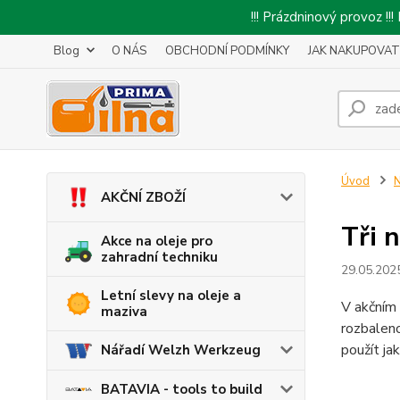
!!! Prázdninový provoz 
Blog
O NÁS
OBCHODNÍ PODMÍNKY
JAK NAKUPOVAT
Úvod
N
AKČNÍ ZBOŽÍ
Tři 
Akce na oleje pro
zahradní techniku
29.05.202
Letní slevy na oleje a
V akčním 
maziva
rozbalen
použít ja
Nářadí Welzh Werkzeug
BATAVIA - tools to build