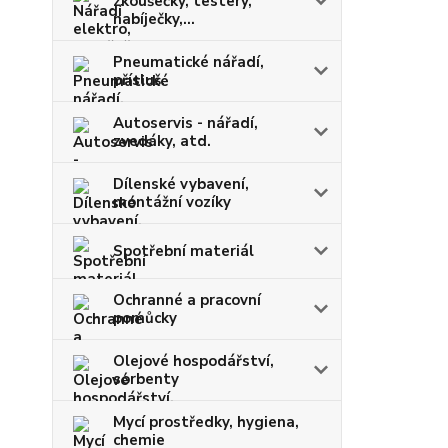
zkoušečky, testery,
nabíječky,...
Pneumatické nářadí,
přísluš.
Autoservis - nářadí,
zvedáky, atd.
Dílenské vybavení,
montážní vozíky
Spotřební materiál
Ochranné a pracovní
pomůcky
Olejové hospodářství,
sorbenty
Mycí prostředky, hygiena,
chemie