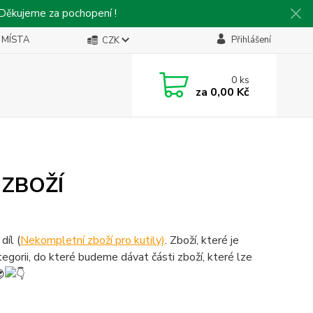
 Děkujeme za pochopení !
 MÍSTA
Přihlášení
CZK
0
ks
za
0,00 Kč
Í ZBOŽÍ
díl (
Nekompletní zboží pro kutily)
. Zboží, které je
tegorii, do které budeme dávat části zboží, které lze