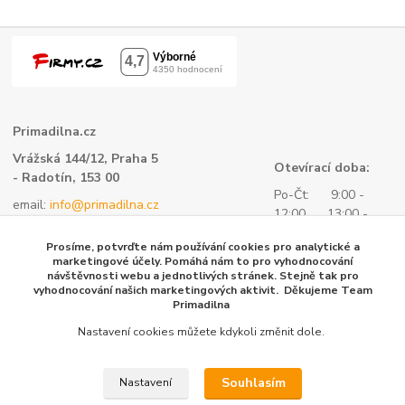
Primadilna.cz
Vrážská 144/12, Praha 5
Otevírací doba:
- Radotín, 153 00
Po-Čt: 9:00 -
email:
info@primadilna.cz
12:00 13:00 -
tel.:
+420 734 760 580
16:00
Prosíme, potvrďte nám používání cookies pro analytické a
- všeobecné informace
Pá: 9:00 -
marketingové účely. Pomáhá nám to pro vyhodnocování
kontaktní formulář
návštěvnosti webu a jednotlivých stránek. Stejně tak pro
14:00
vyhodnocování našich marketingových aktivit. Děkujeme Team
tel.:
+420 604 153 144 -
Primadilna
objednávky, fakturace
Nastavení cookies můžete kdykoli změnit dole.
Souhlasím
Nastavení