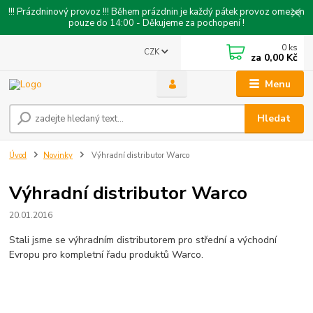
!!! Prázdninový provoz !!! Během prázdnin je každý pátek provoz omezen
pouze do 14:00 - Děkujeme za pochopení !
0
ks
CZK
za
0,00 Kč
Menu
Hledat
Úvod
Novinky
Výhradní distributor Warco
Výhradní distributor Warco
20.01.2016
Stali jsme se výhradním distributorem pro střední a východní
Evropu pro kompletní řadu produktů Warco.