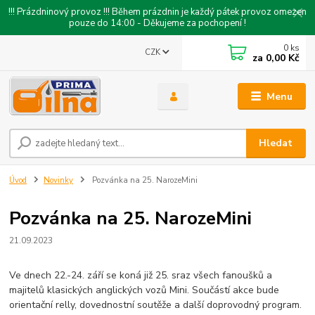
!!! Prázdninový provoz !!! Během prázdnin je každý pátek provoz omezen
pouze do 14:00 - Děkujeme za pochopení !
0
ks
CZK
za
0,00 Kč
Menu
Hledat
Úvod
Novinky
Pozvánka na 25. NarozeMini
Pozvánka na 25. NarozeMini
21.09.2023
Ve dnech 22.-24. září se koná již 25. sraz všech fanoušků a
majitelů klasických anglických vozů Mini. Součástí akce bude
orientační relly, dovednostní soutěže a další doprovodný program.