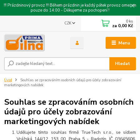
!!! Prázdninový provoz !!! Během prázdnin je každý pátek provoz omezen
pouze do 14:00 - Děkujeme za pochopení !
0
ks
CZK
za
0,00 Kč
Menu
Hledat
Úvod
Souhlas se zpracováním osobních údajů pro účely zobrazování
marketingových nabídek
Souhlas se zpracováním osobních
údajů pro účely zobrazování
marketingových nabídek
Udělujete tímto souhlas firmě TrueTech s.r.o., se sídlem
Vrážská 144/12, 153 00, Praha 5 - Radotín, IČ 03645606,