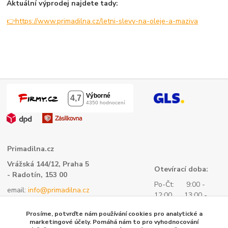
Aktuální výprodej najdete tady:
👉https://www.primadilna.cz/letni-slevy-na-oleje-a-maziva
Primadilna.cz
Vrážská 144/12, Praha 5
Otevírací doba:
- Radotín, 153 00
Po-Čt: 9:00 -
email:
info@primadilna.cz
12:00 13:00 -
tel.:
+420 734 760 580
16:00
Prosíme, potvrďte nám používání cookies pro analytické a
- všeobecné informace
Pá: 9:00 -
marketingové účely. Pomáhá nám to pro vyhodnocování
kontaktní formulář