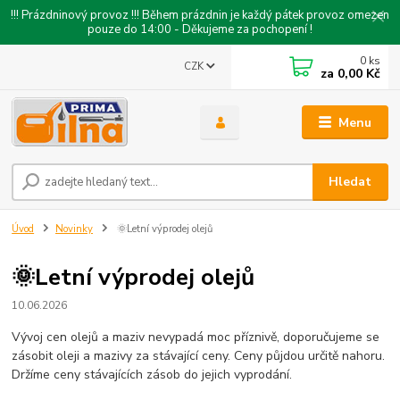
!!! Prázdninový provoz !!! Během prázdnin je každý pátek provoz omezen
pouze do 14:00 - Děkujeme za pochopení !
0
ks
CZK
za
0,00 Kč
Menu
Hledat
Úvod
Novinky
🌞Letní výprodej olejů
🌞Letní výprodej olejů
10.06.2026
Vývoj cen olejů a maziv nevypadá moc příznivě, doporučujeme se
zásobit oleji a mazivy za stávající ceny. Ceny půjdou určitě nahoru.
Držíme ceny stávajících zásob do jejich vyprodání.